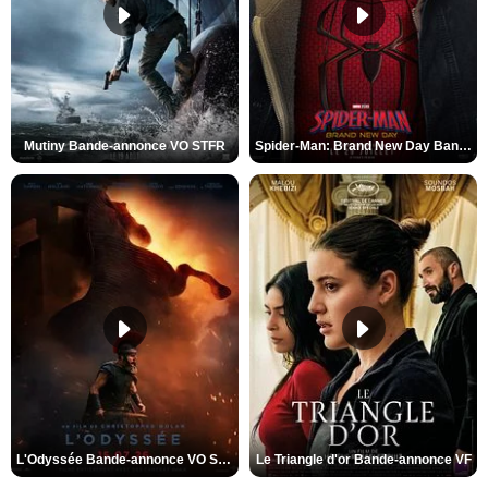
Mutiny Bande-annonce VO STFR
Spider-Man: Brand New Day Bande-annonce VO STFR
L'Odyssée Bande-annonce VO STFR
Le Triangle d'or Bande-annonce VF