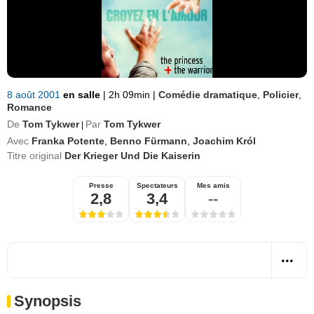
8 août 2001
en salle
|
2h 09min
|
Comédie dramatique
,
Policier
,
Romance
De
Tom Tykwer
Par
Tom Tykwer
|
Avec
Franka Potente
,
Benno Fürmann
,
Joachim Król
Titre original
Der Krieger Und Die Kaiserin
Presse
Spectateurs
Mes amis
2,8
3,4
--
Synopsis