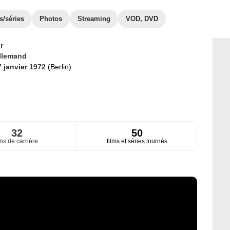
s/séries
Photos
Streaming
VOD, DVD
r
llemand
7 janvier 1972
(Berlin)
32
50
ns de carrière
films et séries tournés