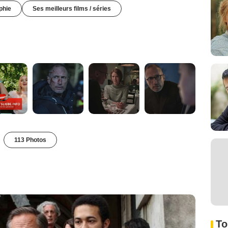
phie
Ses meilleurs films / séries
113 Photos
To