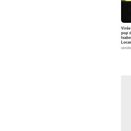
Virée
pop d
Isabe
Loca
vendr