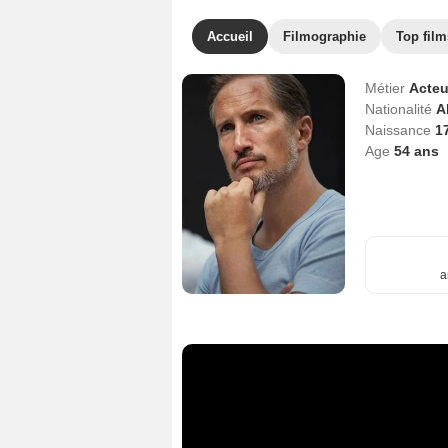
Accueil
Filmographie
Top film
Métier
Acteu
Nationalité
A
Naissance
1
Age
54
ans
a