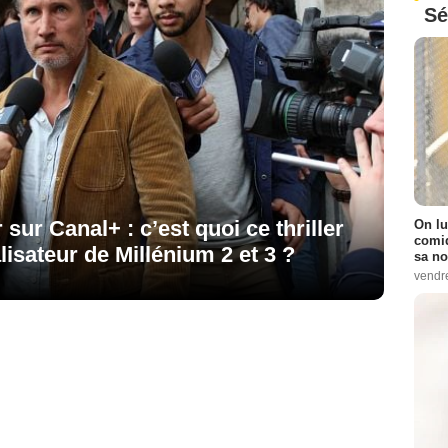
Sé
 sur Canal+ : c’est quoi ce thriller
On lu
comiq
lisateur de Millénium 2 et 3 ?
sa no
vendr