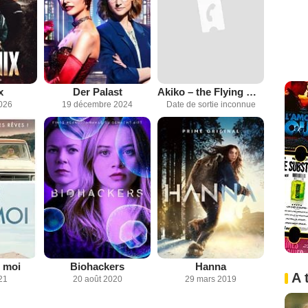
x
Der Palast
Akiko – the Flying Monkey
2026
19 décembre 2024
Date de sortie inconnue
 moi
Biohackers
Hanna
A 
21
20 août 2020
29 mars 2019