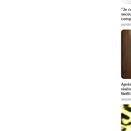
"Je c
secou
compo
vendr
Après
réali
Netfl
vendr