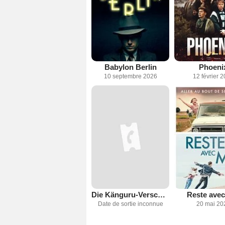
Babylon Berlin
Phoeni
10 septembre 2026
12 février 
Die Känguru-Verschwörung
Reste avec
Date de sortie inconnue
20 mai 20