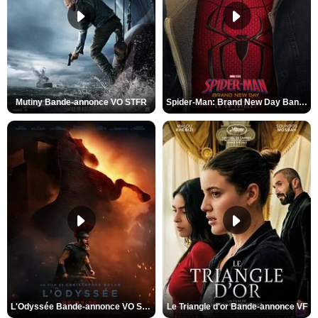
Mutiny Bande-annonce VO STFR
Spider-Man: Brand New Day Bande-annonce VO STFR
L'Odyssée Bande-annonce VO STFR
Le Triangle d'or Bande-annonce VF