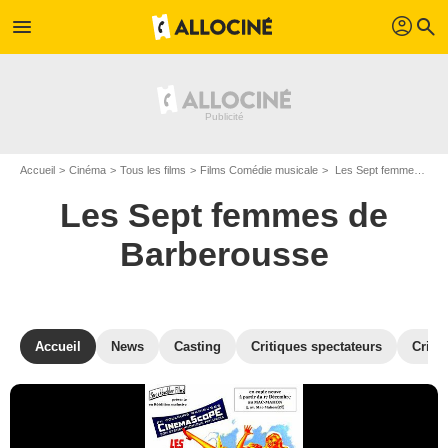
profil
menu
search
Accueil
Cinéma
Tous les films
Films Comédie musicale
Les Sept femmes de Barberousse de Stanley Donen
Les Sept femmes de
Barberousse
Accueil
News
Casting
Critiques spectateurs
Criti