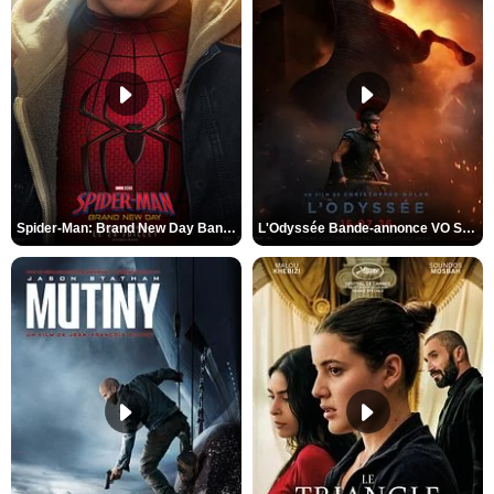
Spider-Man: Brand New Day Bande-annonce VO STFR
L'Odyssée Bande-annonce VO STFR