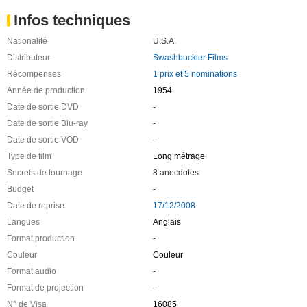
Infos techniques
Nationalité
U.S.A.
Distributeur
Swashbuckler Films
Récompenses
1 prix et 5 nominations
Année de production
1954
Date de sortie DVD
-
Date de sortie Blu-ray
-
Date de sortie VOD
-
Type de film
Long métrage
Secrets de tournage
8 anecdotes
Budget
-
Date de reprise
17/12/2008
Langues
Anglais
Format production
-
Couleur
Couleur
Format audio
-
Format de projection
-
N° de Visa
16085