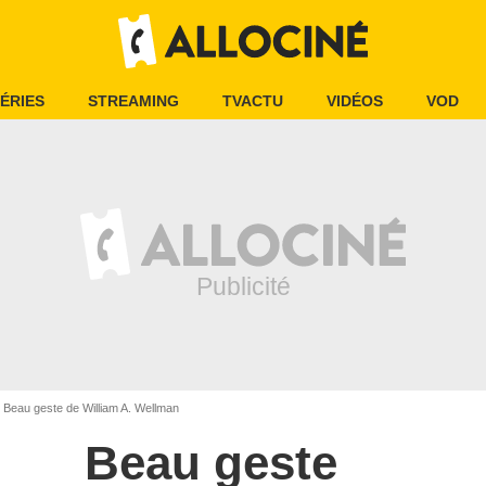
ÉRIES
STREAMING
TVACTU
VIDÉOS
VOD
Beau geste de William A. Wellman
Beau geste