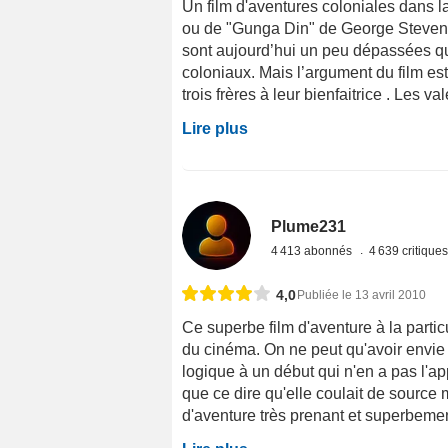
Un film d'aventures coloniales dans l
ou de "Gunga Din" de George Stevens
sont aujourd’hui un peu dépassées qu
coloniaux. Mais l’argument du film est
trois frères à leur bienfaitrice . Les va
Lire plus
Plume231
4 413 abonnés
4 639 critique
4,0
Publiée le 13 avril 2010
Ce superbe film d'aventure à la partic
du cinéma. On ne peut qu'avoir envie d
logique à un début qui n'en a pas l'a
que ce dire qu'elle coulait de source m
d'aventure très prenant et superbemen