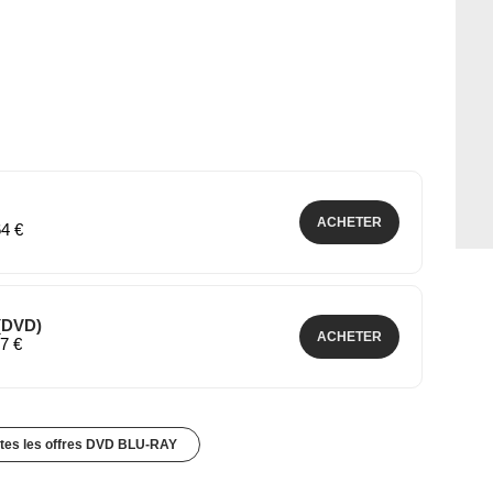
ACHETER
64 €
 (DVD)
ACHETER
37 €
utes les offres DVD BLU-RAY