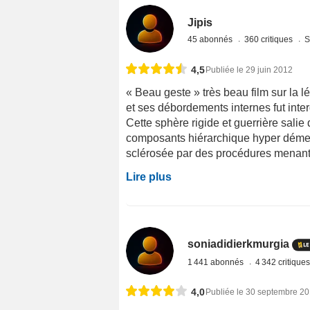
Jipis
45 abonnés
360 critiques
S
4,5
Publiée le 29 juin 2012
« Beau geste » très beau film sur la lé
et ses débordements internes fut int
Cette sphère rigide et guerrière salie d
composants hiérarchique hyper démen
sclérosée par des procédures menant
Lire plus
soniadidierkmurgia
1 441 abonnés
4 342 critique
4,0
Publiée le 30 septembre 2