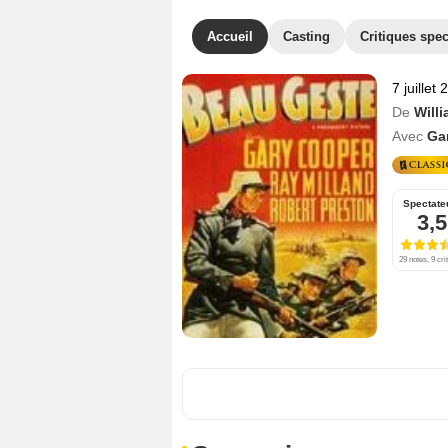
Accueil
Casting
Critiques spec
7 juillet
De
Will
Avec
Ga
Spectate
3,5
29 notes, 9 cri