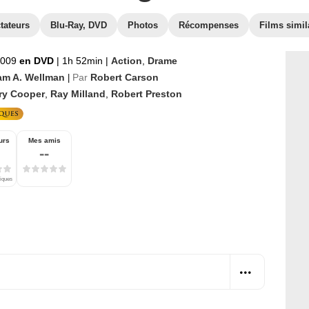
tateurs
Blu-Ray, DVD
Photos
Récompenses
Films simil
 2009
en DVD
|
1h 52min
|
Action
,
Drame
iam A. Wellman
Par
Robert Carson
|
ry Cooper
,
Ray Milland
,
Robert Preston
urs
Mes amis
--
tiques