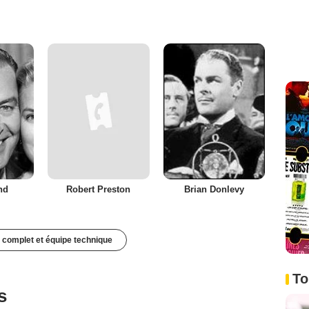
nd
Robert Preston
Brian Donlevy
 complet et équipe technique
To
s