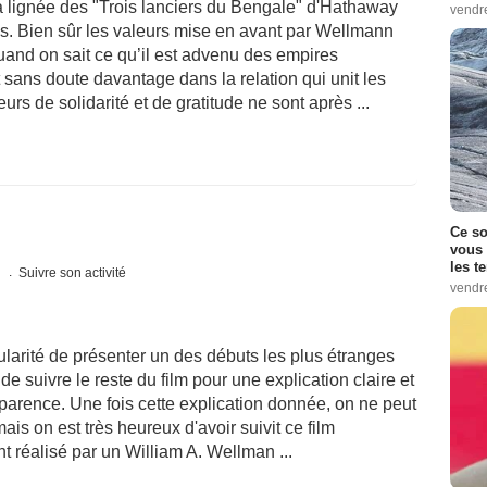
a lignée des "Trois lanciers du Bengale" d'Hathaway
vendr
. Bien sûr les valeurs mise en avant par Wellmann
and on sait ce qu’il est advenu des empires
 sans doute davantage dans la relation qui unit les
leurs de solidarité et de gratitude ne sont après ...
Ce so
vous 
les t
s
Suivre son activité
vendr
ularité de présenter un des débuts les plus étranges
e suivre le reste du film pour une explication claire et
pparence. Une fois cette explication donnée, on ne peut
ais on est très heureux d'avoir suivit ce film
t réalisé par un William A. Wellman ...