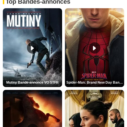
Top Bandes-annonces
Mutiny Bande-annonce VO STFR
Spider-Man: Brand New Day Bande-annonce VO STFR