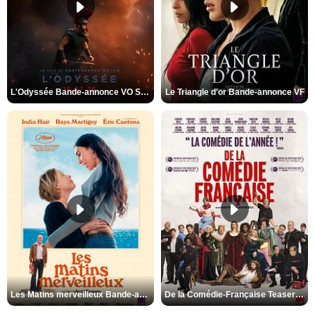
L'Odyssée Bande-annonce VO STFR
Le Triangle d'or Bande-annonce VF
Les Matins merveilleux Bande-annonce VF
De la Comédie-Française Teaser VF