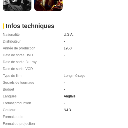
Infos techniques
Nationalité
U.S.A.
Distributeur
-
Année de production
1950
Date de sortie DVD
-
Date de sortie Blu-ray
-
Date de sortie VOD
-
Type de film
Long métrage
Secrets de tournage
-
Budget
-
Langues
Anglais
Format production
-
Couleur
N&B
Format audio
-
Format de projection
-