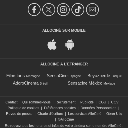
ALLOCINÉ SUR MOBILE
ALLOCINÉ À L'ÉTRANGER
Filmstarts
SensaCine
Beyazperde
Allemagne
Espagne
Turquie
AdoroCinema
Sensacine México
Brésil
Mexique
Contact
|
Qui sommes-nous
|
Recrutement
|
Publicité
|
CGU
|
CGV
|
Politique de cookies
|
Préférences cookies
|
Données Personnelles
|
Revue de presse
|
Charte d'écriture
|
Les services AlloCiné
|
Gérer Utiq
|
©AlloCiné
Retrouvez tous les horaires et infos de votre cinéma sur le numéro AlloCiné :