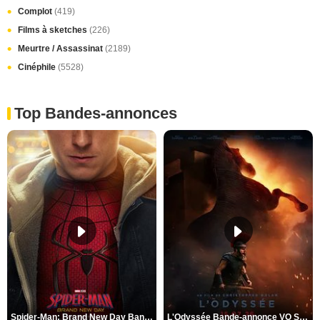
Complot
(419)
Films à sketches
(226)
Meurtre / Assassinat
(2189)
Cinéphile
(5528)
Top Bandes-annonces
Spider-Man: Brand New Day Bande-annonce VO STFR
L'Odyssée Bande-annonce VO STFR