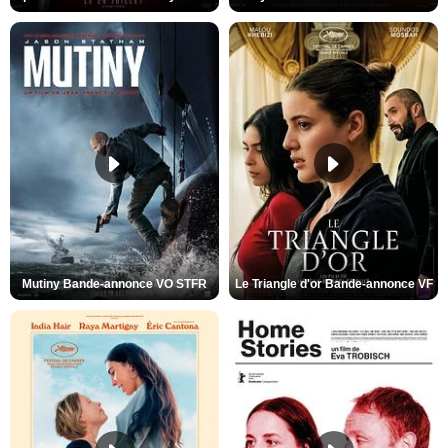
Mutiny Bande-annonce VO STFR
Le Triangle d'or Bande-annonce VF