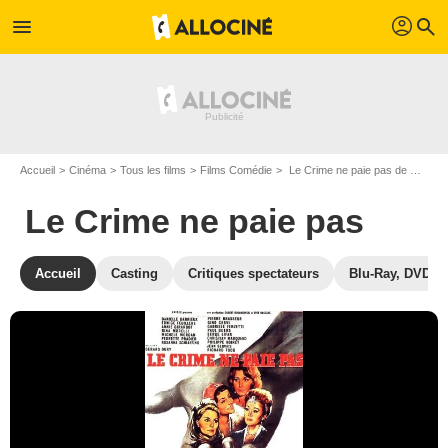
profil
menu
search
Accueil
Cinéma
Tous les films
Films Comédie
Le Crime ne paie pas de Gérard Oury
Le Crime ne paie pas
Accueil
Casting
Critiques spectateurs
Blu-Ray, DVD