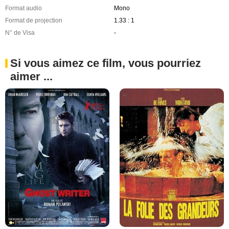
Format audio
Mono
Format de projection
1.33 : 1
N° de Visa
-
Si vous aimez ce film, vous pourriez
aimer ...