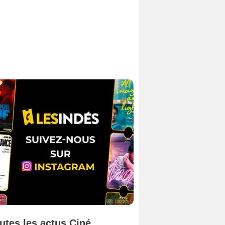
utes les actus Ciné