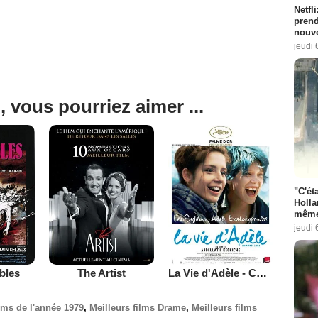
Netfl
prend
nouve
jeudi 
, vous pourriez aimer ...
"C'éta
Holla
même
jeudi 
bles
The Artist
La Vie d'Adèle - Chapitres 1 et 2
ilms de l'année 1979
,
Meilleurs films Drame
,
Meilleurs films