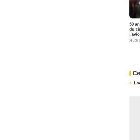
59 an
du ci
l'avi
jeudi 
Ce
Lo