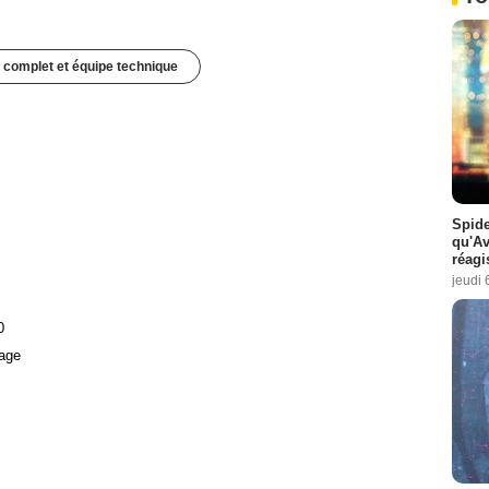
 complet et équipe technique
Spide
qu'A
réagi
jeudi 
0
age