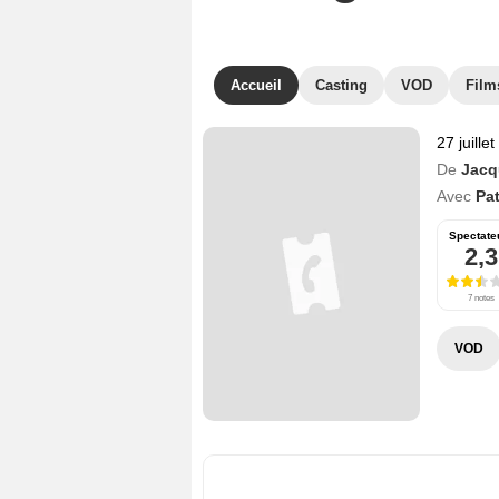
Accueil
Casting
VOD
Film
27 juille
De
Jacq
Avec
Pat
Spectate
2,3
7 notes
VOD