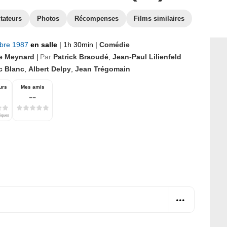
tateurs
Photos
Récompenses
Films similaires
bre 1987
en salle
|
1h 30min
|
Comédie
e Meynard
Par
Patrick Braoudé
,
Jean-Paul Lilienfeld
|
c Blanc
,
Albert Delpy
,
Jean Trégomain
urs
Mes amis
--
tiques