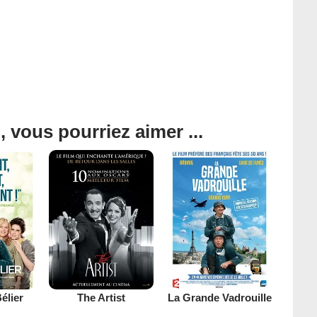
, vous pourriez aimer ...
élier
The Artist
La Grande Vadrouille