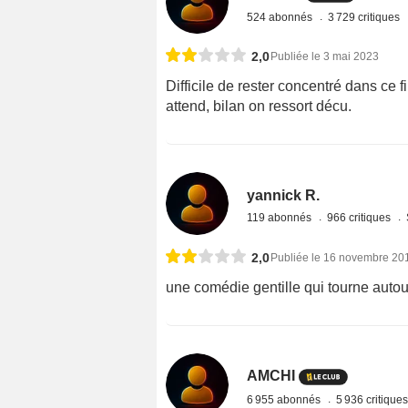
524 abonnés
3 729 critiques
2,0
Publiée le 3 mai 2023
Difficile de rester concentré dans ce f
attend, bilan on ressort décu.
yannick R.
119 abonnés
966 critiques
2,0
Publiée le 16 novembre 20
une comédie gentille qui tourne autou
AMCHI
6 955 abonnés
5 936 critique