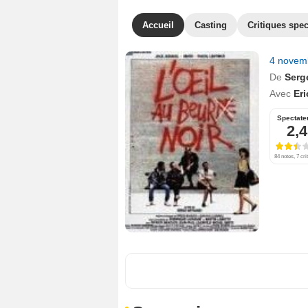
Accueil
Casting
Critiques spec
4 novem
De
Serg
Avec
Eri
Spectate
2,4
84 notes, 7 cri