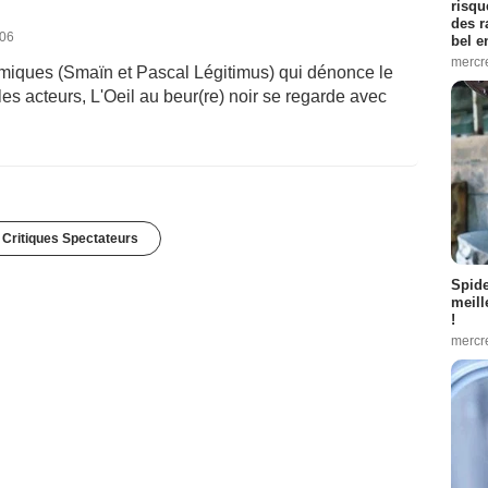
risqu
des r
006
bel 
mercr
miques (Smaïn et Pascal Légitimus) qui dénonce le
es acteurs, L'Oeil au beur(re) noir se regarde avec
 Critiques Spectateurs
Spid
meill
!
mercr