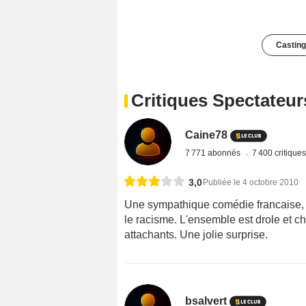
Casting
Critiques Spectateur
Caine78
7 771 abonnés
7 400 critique
3,0
Publiée le 4 octobre 2010
Une sympathique comédie francaise, t
le racisme. L'ensemble est drole et c
attachants. Une jolie surprise.
bsalvert