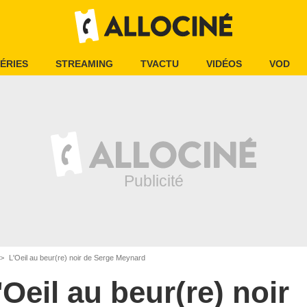
ÉRIES
STREAMING
TVACTU
VIDÉOS
VOD
L'Oeil au beur(re) noir de Serge Meynard
'Oeil au beur(re) noir