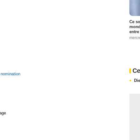
Ce so
monde
entre
mercr
Ce
1 nomination
Di
age