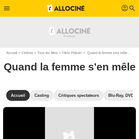
profil
menu
search
Accueil
Cinéma
Tous les films
Films Policier
Quand la femme s'en mêle de Yves Allégret
Quand la femme s'en mêle
Accueil
Casting
Critiques spectateurs
Blu-Ray, DVD