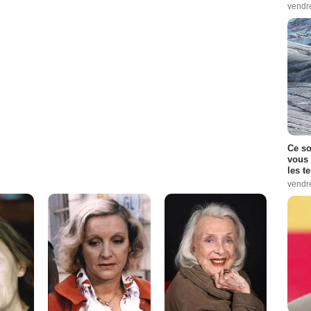
vendr
Ce so
vous 
les t
vendr