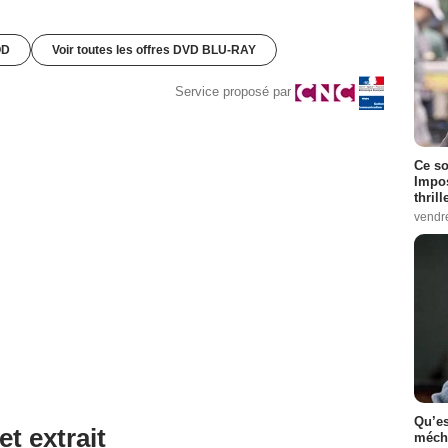
OD
Voir toutes les offres DVD BLU-RAY
Service proposé par
Ce so
Impos
thrill
vendr
Qu’es
et extrait
méch