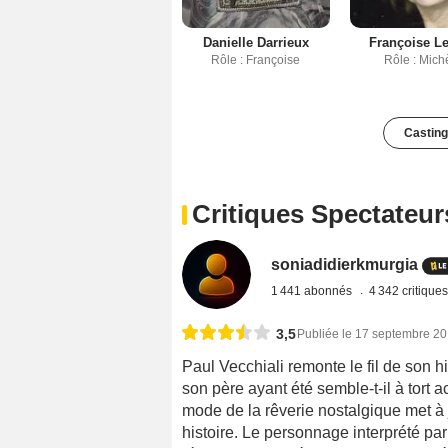
Danielle Darrieux
Françoise L
Rôle : Françoise
Rôle : Mich
Casting
Critiques Spectateur
soniadidierkmurgia
1 441 abonnés
4 342 critique
3,5
Publiée le 17 septembre 2
Paul Vecchiali remonte le fil de son 
son père ayant été semble-t-il à tort
mode de la rêverie nostalgique met à j
histoire. Le personnage interprété pa