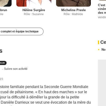
C'est
ciném
ebrun
Hélène Surgère
Micheline Presle
des m
èle
Rôle : Suzanne
Rôle : Mathilde
vendr
 complet et équipe technique
Ce
s
No
s
Suivre son activité
015
histoire familiale pendant la Seconde Guerre Mondiale
 accusé de pétainisme. « En haut des marches » sur le
our la difficulté à démêler la grande de la petite
r Danièle Darrieux se veut une évocation de la mère du