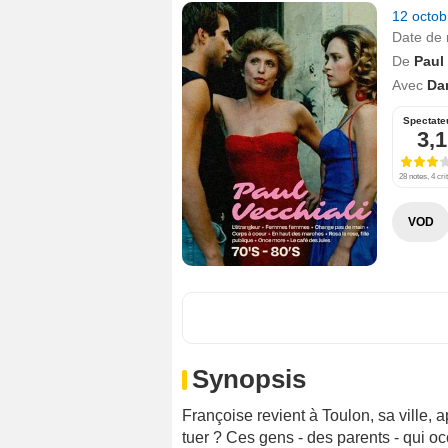
12 octo
Date de 
De
Paul 
Avec
Dan
Spectate
3,1
28 notes, 4 cri
VOD
Synopsis
Françoise revient à Toulon, sa ville, 
tuer ? Ces gens - des parents - qui occ