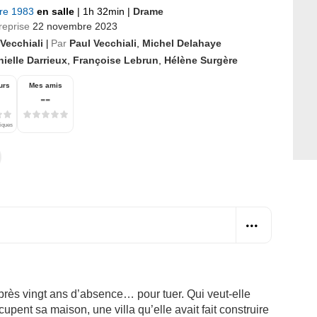
bre 1983
en salle
|
1h 32min
|
Drame
reprise
22 novembre 2023
Vecchiali
Par
Paul Vecchiali
,
Michel Delahaye
|
ielle Darrieux
,
Françoise Lebrun
,
Hélène Surgère
urs
Mes amis
--
tiques
après vingt ans d’absence… pour tuer. Qui veut-elle
upent sa maison, une villa qu’elle avait fait construire