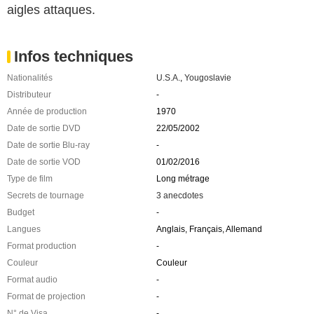
aigles attaques.
Infos techniques
Nationalités
U.S.A.
,
Yougoslavie
Distributeur
-
Année de production
1970
Date de sortie DVD
22/05/2002
Date de sortie Blu-ray
-
Date de sortie VOD
01/02/2016
Type de film
Long métrage
Secrets de tournage
3 anecdotes
Budget
-
Langues
Anglais, Français, Allemand
Format production
-
Couleur
Couleur
Format audio
-
Format de projection
-
N° de Visa
-