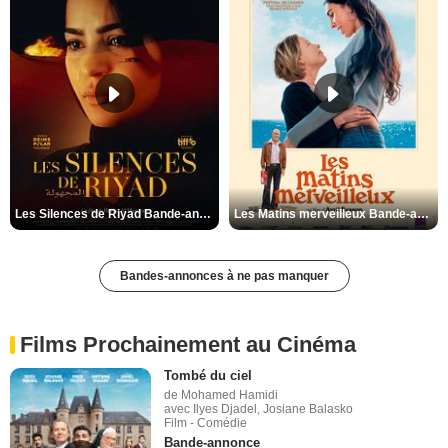
Les Silences de Riyad Bande-annonce VO STFR
Les Matins merveilleux Bande-annonce VF
Bandes-annonces à ne pas manquer
Films Prochainement au Cinéma
Tombé du ciel
de Mohamed Hamidi
avec Ilyes Djadel, Josiane Balasko
Film - Comédie
Bande-annonce