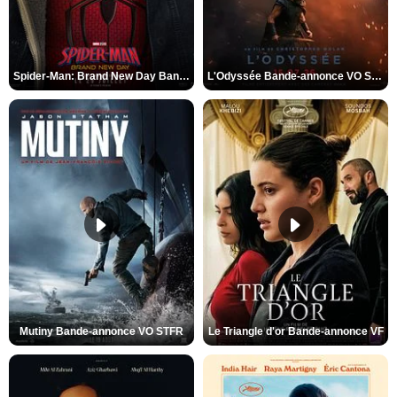
Spider-Man: Brand New Day Bande-annonce VO STFR
L'Odyssée Bande-annonce VO STFR
Mutiny Bande-annonce VO STFR
Le Triangle d'or Bande-annonce VF