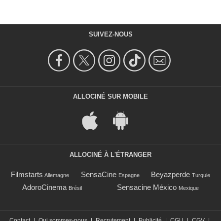
SUIVEZ-NOUS
ALLOCINÉ SUR MOBILE
ALLOCINÉ À L'ÉTRANGER
Filmstarts
SensaCine
Beyazperde
Allemagne
Espagne
Turquie
AdoroCinema
Sensacine México
Brésil
Mexique
Contact
|
Qui sommes-nous
|
Recrutement
|
Publicité
|
CGU
|
CGV
|