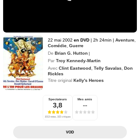
22 mai 2002
en DVD
|
2h 24min
|
Aventure
,
Comédie
,
Guerre
De
Brian G. Hutton
|
Par
Troy Kennedy-Martin
Avec
Clint Eastwood
,
Telly Savalas
,
Don
Rickles
Titre original
Kelly's Heroes
Spectateurs
Mes amis
3,8
--
1013 notes, 102 critiques
VOD