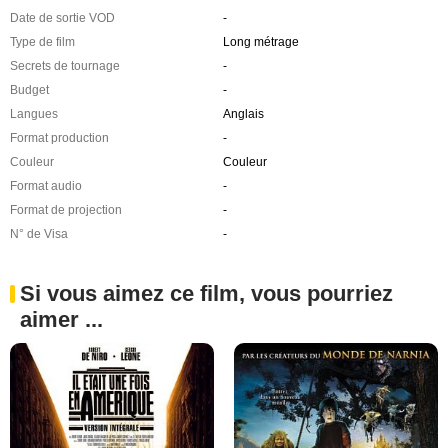
Date de sortie VOD
-
Type de film
Long métrage
Secrets de tournage
-
Budget
-
Langues
Anglais
Format production
-
Couleur
Couleur
Format audio
-
Format de projection
-
N° de Visa
-
Si vous aimez ce film, vous pourriez
aimer ...