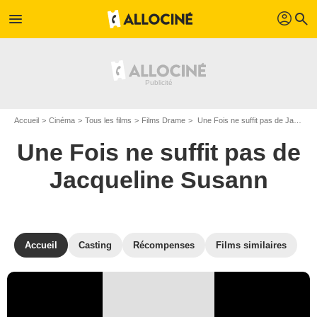
profil
menu
search
Accueil
Cinéma
Tous les films
Films Drame
Une Fois ne suffit pas de Jacqueline Susann de Guy Green
Une Fois ne suffit pas de
Jacqueline Susann
Accueil
Casting
Récompenses
Films similaires