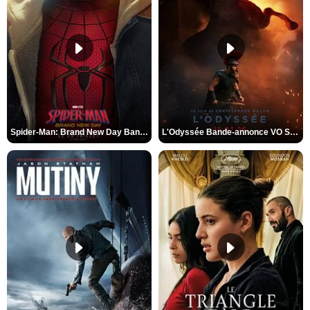
Spider-Man: Brand New Day Bande-annonce VO STFR
L'Odyssée Bande-annonce VO STFR