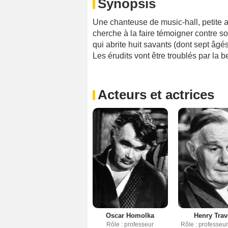
Synopsis
Une chanteuse de music-hall, petite a
cherche à la faire témoigner contre s
qui abrite huit savants (dont sept âgé
Les érudits vont être troublés par la 
Acteurs et actrices
Oscar Homolka
Henry Trav
Rôle : professeur
Rôle : professeu