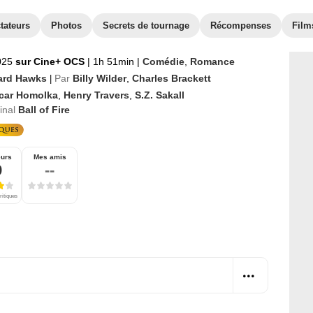
tateurs
Photos
Secrets de tournage
Récompenses
Film
025
sur Cine+ OCS
|
1h 51min
|
Comédie
,
Romance
rd Hawks
Par
Billy Wilder
,
Charles Brackett
|
car Homolka
,
Henry Travers
,
S.Z. Sakall
ginal
Ball of Fire
eurs
Mes amis
9
--
ritiques