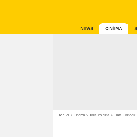
NEWS
CINÉMA
S
Accueil
Cinéma
Tous les films
Films Comédie