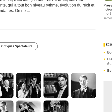
ente, qui a tout bon niveau rythme, évolution du récit et
Prése
ficti
aires. On ne ...
mort 
samed
Ce
 Critiques Spectateurs
Bo
Di
Su
Bo