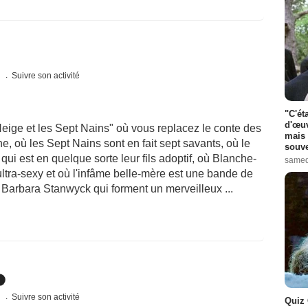
s
Suivre son activité
"C'ét
d'œuv
eige et les Sept Nains" où vous replacez le conte des
mais 
, où les Sept Nains sont en fait sept savants, où le
souve
ui est en quelque sorte leur fils adoptif, où Blanche-
samed
ltra-sexy et où l'infâme belle-mère est une bande de
Barbara Stanwyck qui forment un merveilleux ...
s
Suivre son activité
Quiz 