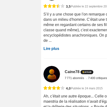
3,5
Publiée le 22 septembre 2
S'il y a une chose que l'on remarqu
dans un milieu d'homme. C'était une t
même en regardant certains de ses film
classe quand même), c'est exactemen
encyclopédistes anachroniques. On pou
de ...
Lire plus
Caine78
7 771 abonnés
7 400 critique
4,0
Publiée le 24 mars 2015
Ah, c'était une autre époque... Celle o
maestria de la réalisation n'avait d'ég
et la drôlerie des situations. « Boule 