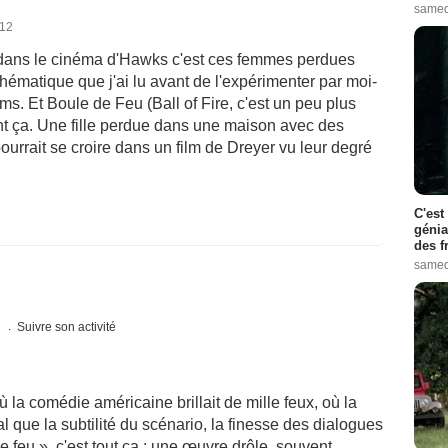
samed
012
e dans le cinéma d'Hawks c'est ces femmes perdues
hématique que j'ai lu avant de l'expérimenter par moi-
s. Et Boule de Feu (Ball of Fire, c'est un peu plus
t ça. Une fille perdue dans une maison avec des
rrait se croire dans un film de Dreyer vu leur degré
C'est
génia
des f
samed
s
Suivre son activité
ù la comédie américaine brillait de mille feux, où la
al que la subtilité du scénario, la finesse des dialogues
de feu », c'est tout ça : une œuvre drôle, souvent