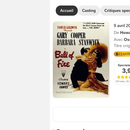
Accueil
Casting
Critiques spec
9 avril 2
De
Howa
Avec
Os
Titre ori
Spectat
3,
124 notes, 19 c