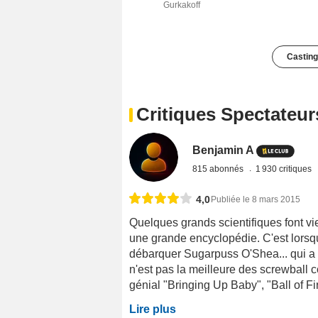
Gurkakoff
Casting
Critiques Spectateur
Benjamin A
815 abonnés
1 930 critiques
4,0
Publiée le 8 mars 2015
Quelques grands scientifiques font 
une grande encyclopédie. C'est lorsqu'i
débarquer Sugarpuss O'Shea... qui a d'
n'est pas la meilleure des screwbal
génial "Bringing Up Baby", "Ball of Fir
Lire plus