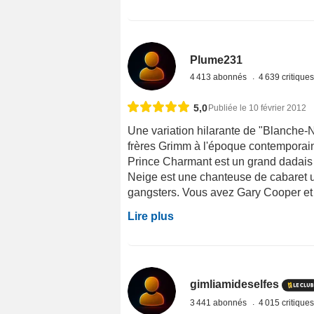
Plume231
4 413 abonnés
4 639 critique
5,0
Publiée le 10 février 2012
Une variation hilarante de "Blanche-N
frères Grimm à l'époque contemporaine
Prince Charmant est un grand dadais q
Neige est une chanteuse de cabaret u
gangsters. Vous avez Gary Cooper et 
Lire plus
gimliamideselfes
3 441 abonnés
4 015 critique