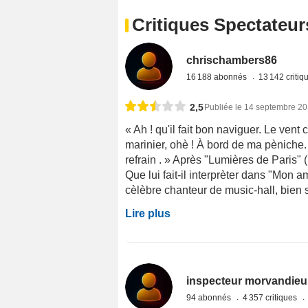
Critiques Spectateur
chrischambers86
16 188 abonnés
13 142 criti
2,5
Publiée le 14 septembre 2
« Ah ! qu'il fait bon naviguer. Le ven
marinier, ohè ! À bord de ma pèniche
refrain . » Après "Lumières de Paris" 
Que lui fait-il interprèter dans "Mon 
cèlèbre chanteur de music-hall, bien s
Lire plus
inspecteur morvandieu
94 abonnés
4 357 critiques