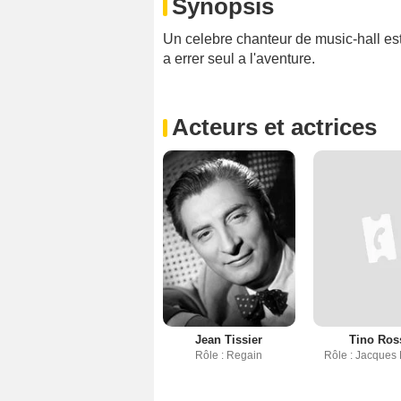
Synopsis
Un celebre chanteur de music-hall est 
a errer seul a l'aventure.
Acteurs et actrices
Jean Tissier
Tino Ros
Rôle : Regain
Rôle : Jacques