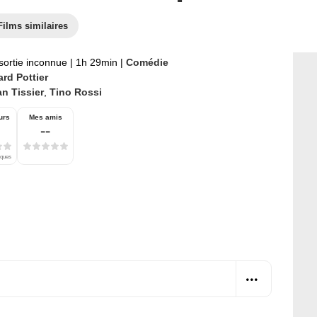
Films similaires
sortie inconnue
|
1h 29min
|
Comédie
rd Pottier
n Tissier
,
Tino Rossi
urs
Mes amis
--
iques