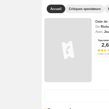
Accueil
Critiques spectateurs
Date de 
De
Richa
Avec
Jea
Spectate
2,6
3 notes, 2 crit