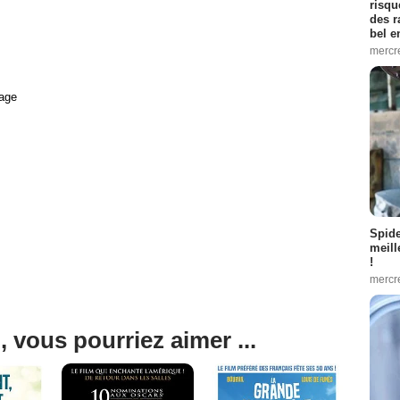
risqu
des r
bel 
mercr
age
Spid
meill
!
mercr
, vous pourriez aimer ...