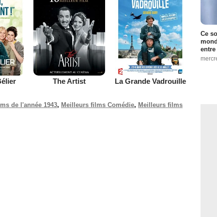
Ce so
monde
entre
mercr
élier
The Artist
La Grande Vadrouille
ilms de l'année 1943
,
Meilleurs films Comédie
,
Meilleurs films