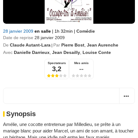
28 janvier 2009
en salle
|
1h 32min
|
Comédie
Date de reprise
28 janvier 2009
De
Claude Autant-Lara
Par
Pierre Bost
,
Jean Aurenche
|
Avec
Danielle Darrieux
,
Jean Desailly
,
Louise Conte
Spectateurs
Mes amis
3,2
--
Synopsis
Amélie, une cocotte entretenue par Milledieu, se prête à un
mariage blanc pour aider Marcel, un ami de son amant, à toucher
un héritage. Mais une idylle naît entre les faux mariés.