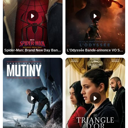
Spider-Man: Brand New Day Bande-annonce VO STFR
L'Odyssée Bande-annonce VO STFR