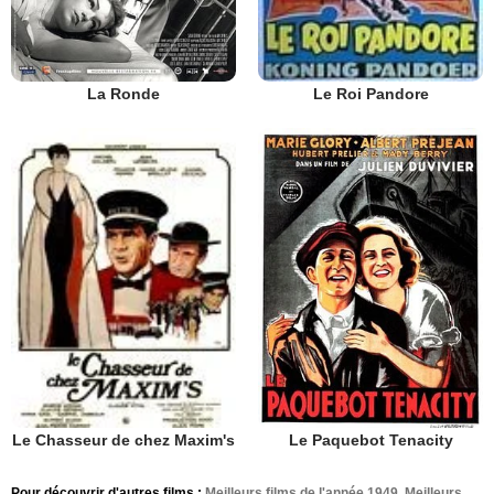
La Ronde
Le Roi Pandore
Le Paquebot Tenacity
Le Chasseur de chez Maxim's
Pour découvrir d'autres films :
Meilleurs films de l'année 1949
,
Meilleurs