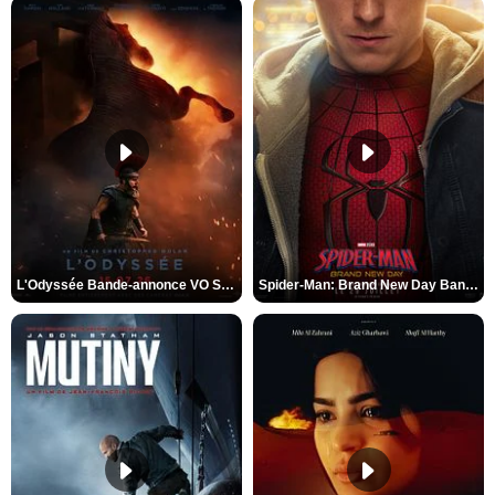
L'Odyssée Bande-annonce VO STFR
Spider-Man: Brand New Day Bande-annonce VO STFR