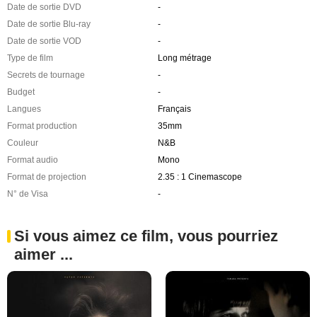
Date de sortie DVD
-
Date de sortie Blu-ray
-
Date de sortie VOD
-
Type de film
Long métrage
Secrets de tournage
-
Budget
-
Langues
Français
Format production
35mm
Couleur
N&B
Format audio
Mono
Format de projection
2.35 : 1 Cinemascope
N° de Visa
-
Si vous aimez ce film, vous pourriez
aimer ...