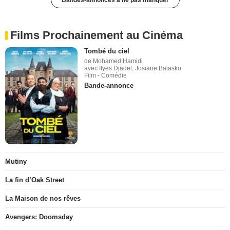
Bandes-annonces à ne pas manquer
Films Prochainement au Cinéma
Tombé du ciel
de Mohamed Hamidi
avec Ilyes Djadel, Josiane Balasko
Film - Comédie
Bande-annonce
Mutiny
La fin d’Oak Street
La Maison de nos rêves
Avengers: Doomsday