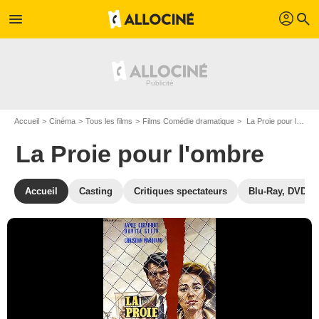
profil
menu
search
Accueil
Cinéma
Tous les films
Films Comédie dramatique
La Proie pour l'ombre de Alexandre Astruc
La Proie pour l'ombre
Accueil
Casting
Critiques spectateurs
Blu-Ray, DVD