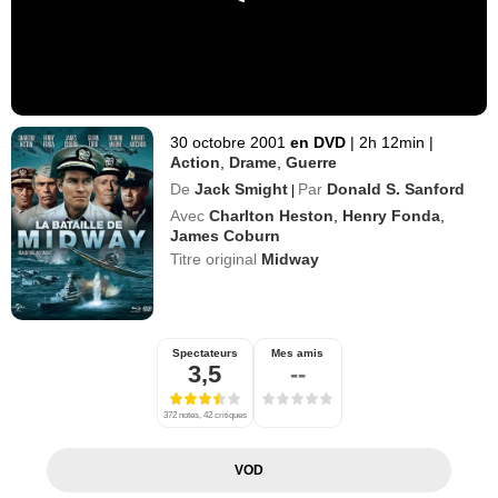
30 octobre 2001
en DVD
|
2h 12min
|
Action
,
Drame
,
Guerre
De
Jack Smight
Par
Donald S. Sanford
|
Avec
Charlton Heston
,
Henry Fonda
,
James Coburn
Titre original
Midway
Spectateurs
Mes amis
3,5
--
372 notes, 42 critiques
VOD