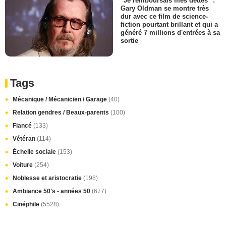
"Je remboursais mes dettes" :
Gary Oldman se montre très
dur avec ce film de science-
fiction pourtant brillant et qui a
généré 7 millions d'entrées à sa
sortie
Tags
Mécanique / Mécanicien / Garage
(40)
Relation gendres / Beaux-parents
(100)
Fiancé
(133)
Vétéran
(114)
Échelle sociale
(153)
Voiture
(254)
Noblesse et aristocratie
(198)
Ambiance 50's - années 50
(677)
Cinéphile
(5528)