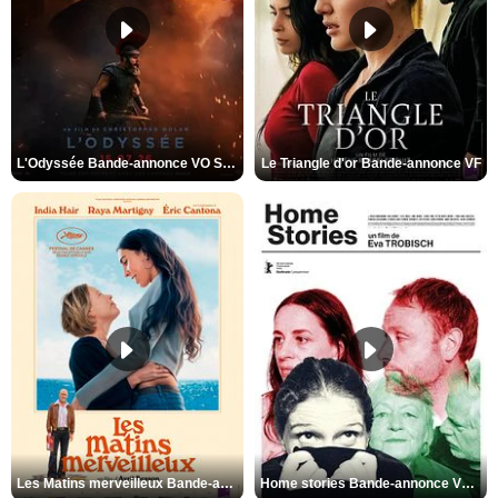
L'Odyssée Bande-annonce VO STFR
Le Triangle d'or Bande-annonce VF
Les Matins merveilleux Bande-annonce VF
Home stories Bande-annonce VO STFR