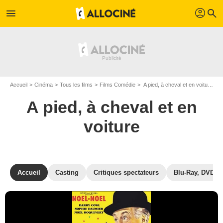
profil
menu
search
Accueil
Cinéma
Tous les films
Films Comédie
A pied, à cheval et en voiture de Maurice Delbez
A pied, à cheval et en
voiture
Accueil
Casting
Critiques spectateurs
Blu-Ray, DVD