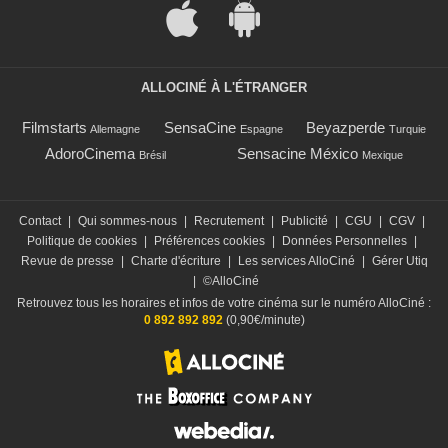
ALLOCINÉ À L'ÉTRANGER
Filmstarts
SensaCine
Beyazperde
Allemagne
Espagne
Turquie
AdoroCinema
Sensacine México
Brésil
Mexique
Contact
|
Qui sommes-nous
|
Recrutement
|
Publicité
|
CGU
|
CGV
|
Politique de cookies
|
Préférences cookies
|
Données Personnelles
|
Revue de presse
|
Charte d'écriture
|
Les services AlloCiné
|
Gérer Utiq
|
©AlloCiné
Retrouvez tous les horaires et infos de votre cinéma sur le numéro AlloCiné :
0 892 892 892
(0,90€/minute)