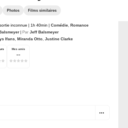
Photos
Films similaires
sortie inconnue
|
1h 40min
|
Comédie
,
Romance
 Balsmeyer
Par
Jeff Balsmeyer
|
ys Ifans
,
Miranda Otto
,
Justine Clarke
urs
Mes amis
--