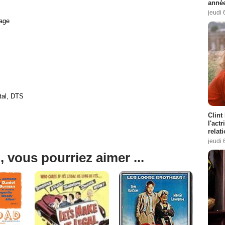
année
jeudi 
age
tal, DTS
Clint
l'act
relat
jeudi 
, vous pourriez aimer ...