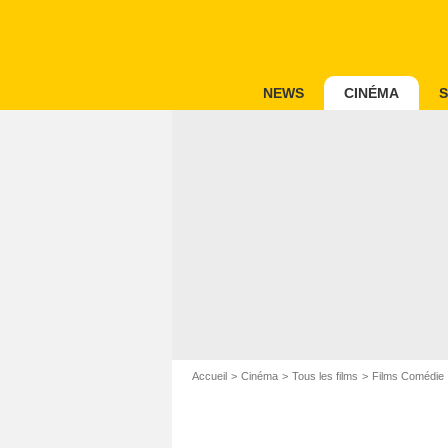
NEWS
CINÉMA
S
Accueil
Cinéma
Tous les films
Films Comédie