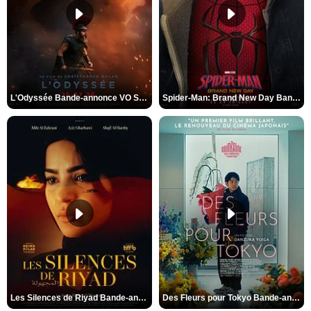
L'Odyssée Bande-annonce VO STFR
Spider-Man: Brand New Day Bande-annonce VO STFR
Les Silences de Riyad Bande-annonce VO STFR
Des Fleurs pour Tokyo Bande-annonce VO STFR