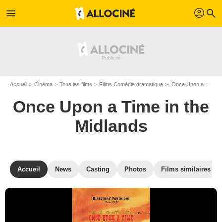
profil
menu
search
Accueil
Cinéma
Tous les films
Films Comédie dramatique
Once Upon a Time in the Midlands de Shane Meadows
Once Upon a Time in the
Midlands
Accueil
News
Casting
Photos
Films similaires