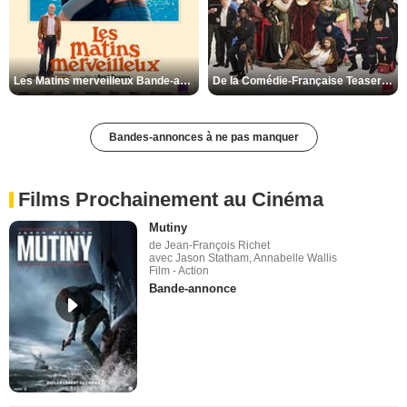
Les Matins merveilleux Bande-annonce VF
De la Comédie-Française Teaser VF
Bandes-annonces à ne pas manquer
Films Prochainement au Cinéma
Mutiny
de Jean-François Richet
avec Jason Statham, Annabelle Wallis
Film - Action
Bande-annonce