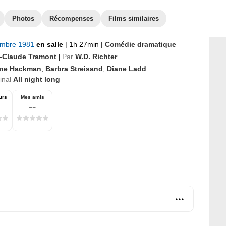
Photos
Récompenses
Films similaires
embre 1981
en salle
|
1h 27min
|
Comédie dramatique
-Claude Tramont
Par
W.D. Richter
|
ne Hackman
,
Barbra Streisand
,
Diane Ladd
ginal
All night long
urs
Mes amis
--