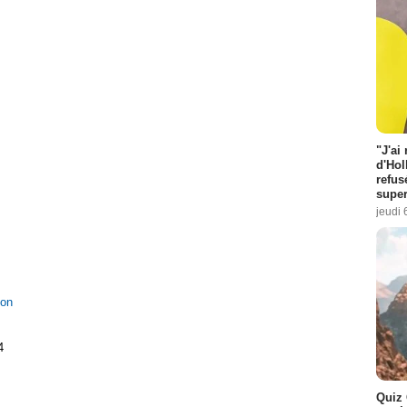
"J'ai
d'Hol
refus
super
jeudi 
ion
4
Quiz 