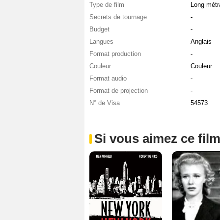
Type de film
Long métr
Secrets de tournage
-
Budget
-
Langues
Anglais
Format production
-
Couleur
Couleur
Format audio
-
Format de projection
-
N° de Visa
54573
Si vous aimez ce film