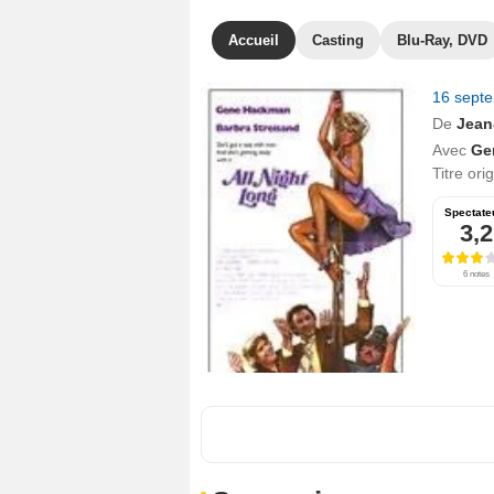
Accueil
Casting
Blu-Ray, DVD
16 sept
De
Jean
Avec
Ge
Titre ori
Spectate
3,2
6 notes