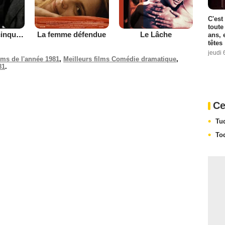
C'est
toute
La femme défendue
Le Lâche
La Fille de la cinquième avenue
ans, 
têtes
jeudi 
ilms de l'année 1981
,
Meilleurs films Comédie dramatique
,
81
.
Ce
Tu
To