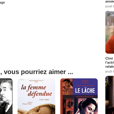
année
age
jeudi 
Clint
l'act
relat
, vous pourriez aimer ...
jeudi 