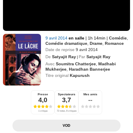
9 avril 2014
en salle
|
1h 14min
|
Comédie
,
Comédie dramatique
,
Drame
,
Romance
Date de reprise
9 avril 2014
De
Satyajit Ray
Par
Satyajit Ray
|
Avec
Soumitra Chatterjee
,
Madhabi
Mukherjee
,
Haradhan Bannerjee
Titre original
Kapurush
Presse
Spectateurs
Mes amis
4,0
3,7
--
1 critique
72 notes, 8 critiques
VOD