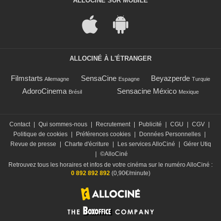
ALLOCINÉ SUR MOBILE
ALLOCINÉ À L'ÉTRANGER
Filmstarts
SensaCine
Beyazperde
Allemagne
Espagne
Turquie
AdoroCinema
Sensacine México
Brésil
Mexique
Contact
|
Qui sommes-nous
|
Recrutement
|
Publicité
|
CGU
|
CGV
|
Politique de cookies
|
Préférences cookies
|
Données Personnelles
|
Revue de presse
|
Charte d'écriture
|
Les services AlloCiné
|
Gérer Utiq
|
©AlloCiné
Retrouvez tous les horaires et infos de votre cinéma sur le numéro AlloCiné :
0 892 892 892
(0,90€/minute)