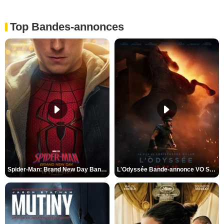
Top Bandes-annonces
Spider-Man: Brand New Day Bande-annonce VO STFR
L'Odyssée Bande-annonce VO STFR