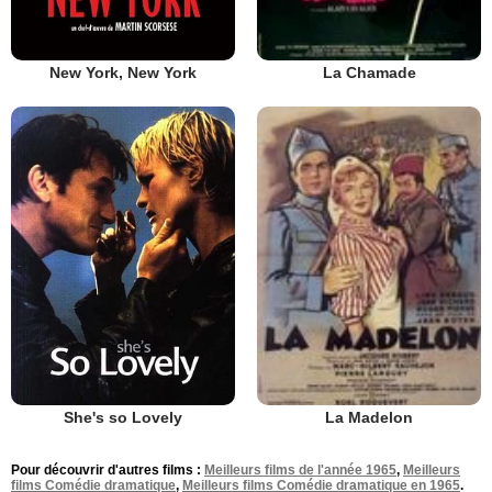
New York, New York
La Chamade
She's so Lovely
La Madelon
Pour découvrir d'autres films :
Meilleurs films de l'année 1965
,
Meilleurs
films Comédie dramatique
,
Meilleurs films Comédie dramatique en 1965
.