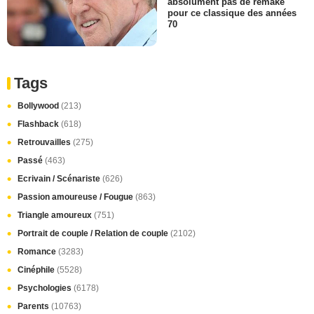
absolument pas de remake
pour ce classique des années
70
Tags
Bollywood
(213)
Flashback
(618)
Retrouvailles
(275)
Passé
(463)
Ecrivain / Scénariste
(626)
Passion amoureuse / Fougue
(863)
Triangle amoureux
(751)
Portrait de couple / Relation de couple
(2102)
Romance
(3283)
Cinéphile
(5528)
Psychologies
(6178)
Parents
(10763)