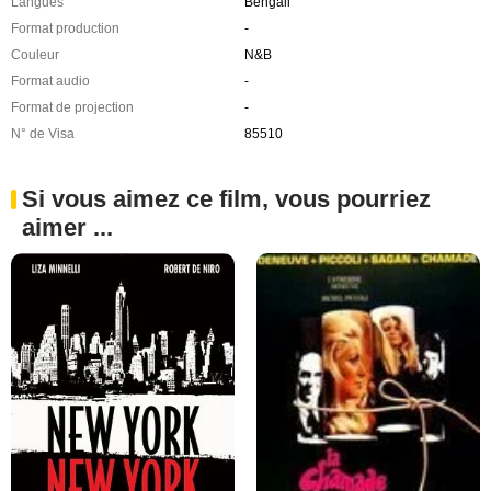
Langues
Bengali
Format production
-
Couleur
N&B
Format audio
-
Format de projection
-
N° de Visa
85510
Si vous aimez ce film, vous pourriez
aimer ...