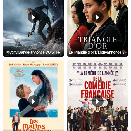
Mutiny Bande-annonce VO STFR
Le Triangle d'or Bande-annonce VF