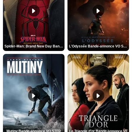
Spider-Man: Brand New Day Bande-annonce VO STFR
L'Odyssée Bande-annonce VO STFR
Mutiny Bande-annonce VO STFR
Le Triangle d'or Bande-annonce VF