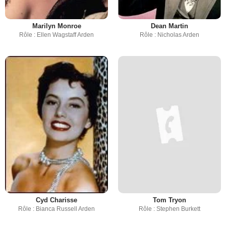
Marilyn Monroe
Dean Martin
Rôle : Ellen Wagstaff Arden
Rôle : Nicholas Arden
Cyd Charisse
Tom Tryon
Rôle : Bianca Russell Arden
Rôle : Stephen Burkett