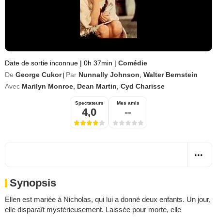
Date de sortie inconnue
|
0h 37min
|
Comédie
De
George Cukor
Par
Nunnally Johnson
,
Walter Bernstein
|
Avec
Marilyn Monroe
,
Dean Martin
,
Cyd Charisse
Spectateurs
Mes amis
4,0
--
Synopsis
Ellen est mariée à Nicholas, qui lui a donné deux enfants. Un jour,
elle disparaît mystérieusement. Laissée pour morte, elle