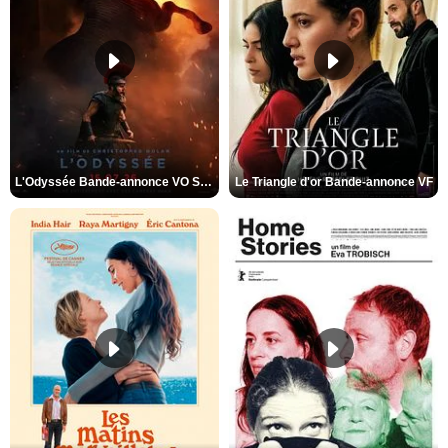
L'Odyssée Bande-annonce VO STFR
Le Triangle d'or Bande-annonce VF