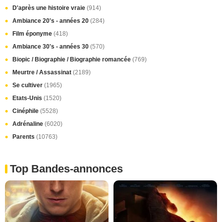
D'après une histoire vraie
(914)
Ambiance 20's - années 20
(284)
Film éponyme
(418)
Ambiance 30's - années 30
(570)
Biopic / Biographie / Biographie romancée
(769)
Meurtre / Assassinat
(2189)
Se cultiver
(1965)
Etats-Unis
(1520)
Cinéphile
(5528)
Adrénaline
(6020)
Parents
(10763)
Top Bandes-annonces