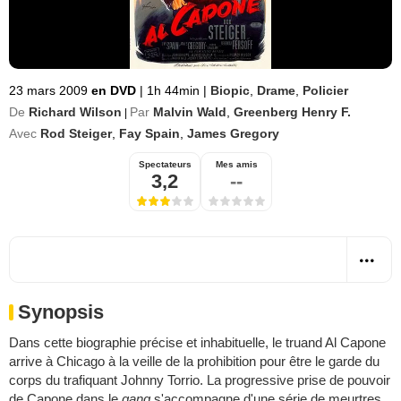
23 mars 2009
en DVD
|
1h 44min
|
Biopic
,
Drame
,
Policier
De
Richard Wilson
Par
Malvin Wald
,
Greenberg Henry F.
|
Avec
Rod Steiger
,
Fay Spain
,
James Gregory
Spectateurs
Mes amis
3,2
--
Synopsis
Dans cette biographie précise et inhabituelle, le truand Al Capone
arrive à Chicago à la veille de la prohibition pour être le garde du
corps du trafiquant Johnny Torrio. La progressive prise de pouvoir
de Capone dans le
gang
s'accompagne d'une série de meurtres,