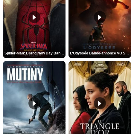
Spider-Man: Brand New Day Bande-annonce VO STFR
L'Odyssée Bande-annonce VO STFR