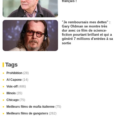
français !
"Je remboursais mes dettes" :
Gary Oldman se montre très
dur avec ce film de science-
fiction pourtant brillant et qui a
généré 7 millions d'entrées à sa
sortie
Tags
Prohibition
(28)
Al Capone
(14)
Voix-off
(486)
Illinois
(35)
Chicago
(75)
Meilleurs films de mafia italienne
(75)
Meilleurs films de gangsters
(262)