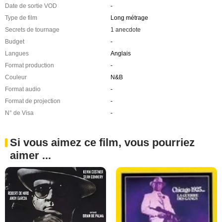
Date de sortie VOD
-
Type de film
Long métrage
Secrets de tournage
1 anecdote
Budget
-
Langues
Anglais
Format production
-
Couleur
N&B
Format audio
-
Format de projection
-
N° de Visa
-
Si vous aimez ce film, vous pourriez
aimer ...