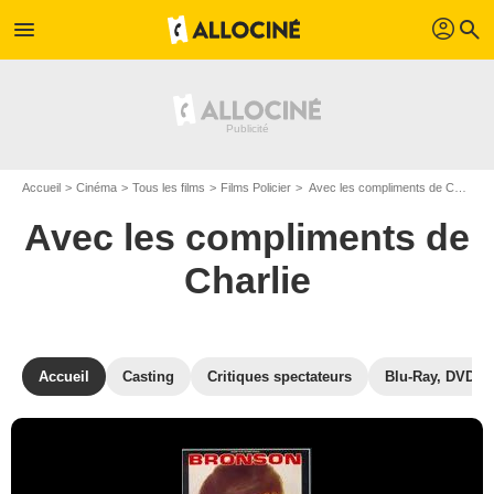
profil
menu
search
Accueil
Cinéma
Tous les films
Films Policier
Avec les compliments de Charlie de John Huston et Stuart Rosenberg
Avec les compliments de
Charlie
Accueil
Casting
Critiques spectateurs
Blu-Ray, DVD