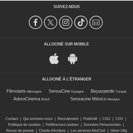
SUIVEZ-NOUS
ALLOCINÉ SUR MOBILE
ALLOCINÉ À L'ÉTRANGER
Filmstarts
SensaCine
Beyazperde
Allemagne
Espagne
Turquie
AdoroCinema
Sensacine México
Brésil
Mexique
Contact
|
Qui sommes-nous
|
Recrutement
|
Publicité
|
CGU
|
CGV
|
Politique de cookies
|
Préférences cookies
|
Données Personnelles
|
Revue de presse
|
Charte d'écriture
|
Les services AlloCiné
|
Gérer Utiq