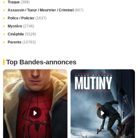
Traque
(399)
Assassin / Tueur / Meurtrier / Criminel
(667)
Police / Policier
(1637)
Mystère
(2746)
Cinéphile
(5528)
Parents
(10763)
Top Bandes-annonces