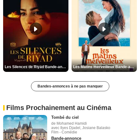
Les Silences de Riyad Bande-annonce VO STFR
Les Matins merveilleux Bande-annonce VF
Bandes-annonces à ne pas manquer
Films Prochainement au Cinéma
Tombé du ciel
de Mohamed Hamidi
avec Ilyes Djadel, Josiane Balasko
Film - Comédie
Bande-annonce