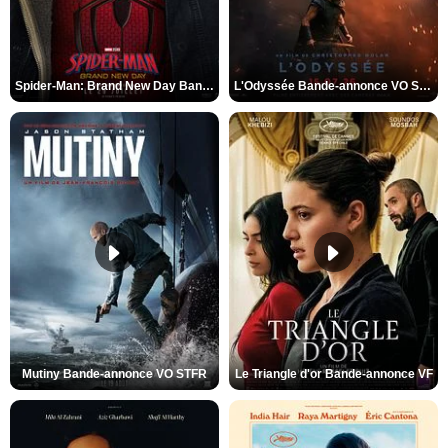
Spider-Man: Brand New Day Bande-annonce VO STFR
L'Odyssée Bande-annonce VO STFR
Mutiny Bande-annonce VO STFR
Le Triangle d'or Bande-annonce VF