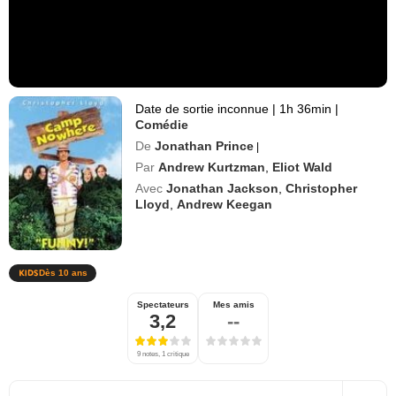
Date de sortie inconnue
|
1h 36min
|
Comédie
De
Jonathan Prince
|
Par
Andrew Kurtzman
,
Eliot Wald
Avec
Jonathan Jackson
,
Christopher
Lloyd
,
Andrew Keegan
Dès 10 ans
Spectateurs
Mes amis
3,2
--
9 notes, 1 critique