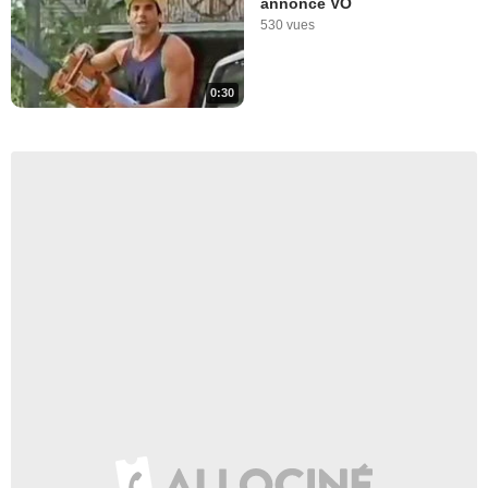
annonce VO
530 vues
0:30