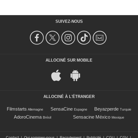
SUIVEZ-NOUS
ALLOCINÉ SUR MOBILE
ALLOCINÉ À L'ÉTRANGER
Filmstarts
SensaCine
Beyazperde
Allemagne
Espagne
Turquie
AdoroCinema
Sensacine México
Brésil
Mexique
Contact
|
Qui sommes-nous
|
Recrutement
|
Publicité
|
CGU
|
CGV
|