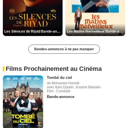
Les Silences de Riyad Bande-annonce VO STFR
Les Matins merveilleux Bande-annonce VF
Bandes-annonces à ne pas manquer
Films Prochainement au Cinéma
Tombé du ciel
de Mohamed Hamidi
avec Ilyes Djadel, Josiane Balasko
Film - Comédie
Bande-annonce