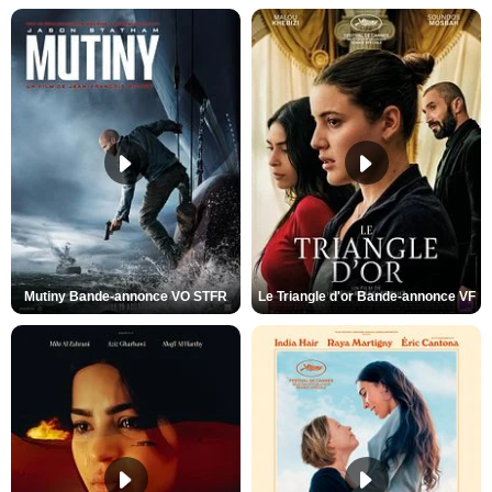
Mutiny Bande-annonce VO STFR
Le Triangle d'or Bande-annonce VF