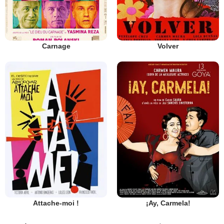
Carnage
Volver
Attache-moi !
¡Ay, Carmela!