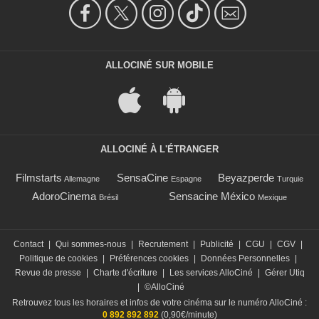
ALLOCINÉ SUR MOBILE
ALLOCINÉ À L'ÉTRANGER
Filmstarts
SensaCine
Beyazperde
Allemagne
Espagne
Turquie
AdoroCinema
Sensacine México
Brésil
Mexique
Contact
|
Qui sommes-nous
|
Recrutement
|
Publicité
|
CGU
|
CGV
|
Politique de cookies
|
Préférences cookies
|
Données Personnelles
|
Revue de presse
|
Charte d'écriture
|
Les services AlloCiné
|
Gérer Utiq
|
©AlloCiné
Retrouvez tous les horaires et infos de votre cinéma sur le numéro AlloCiné :
0 892 892 892
(0,90€/minute)