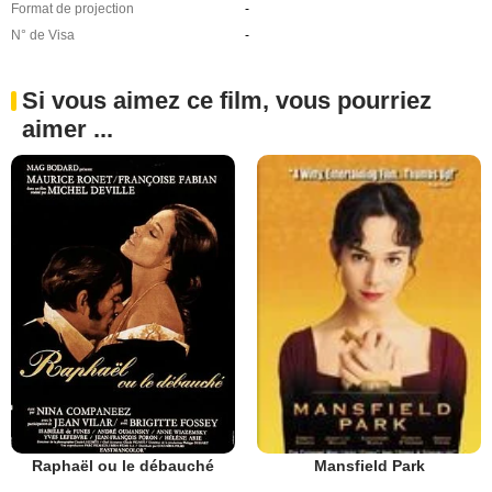
Format de projection
-
N° de Visa
-
Si vous aimez ce film, vous pourriez
aimer ...
Raphaël ou le débauché
Mansfield Park