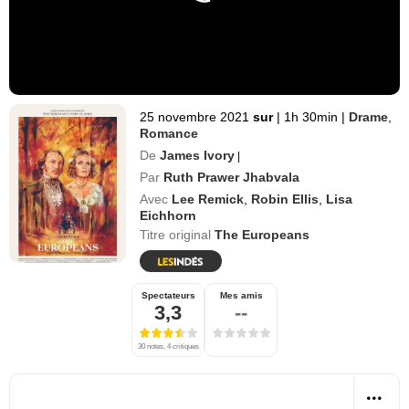
25 novembre 2021
sur
|
1h 30min
|
Drame
,
Romance
De
James Ivory
|
Par
Ruth Prawer Jhabvala
Avec
Lee Remick
,
Robin Ellis
,
Lisa
Eichhorn
Titre original
The Europeans
Spectateurs
Mes amis
3,3
--
30 notes, 4 critiques