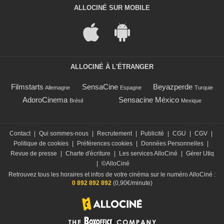
ALLOCINÉ SUR MOBILE
ALLOCINÉ À L'ÉTRANGER
Filmstarts
SensaCine
Beyazperde
Allemagne
Espagne
Turquie
AdoroCinema
Sensacine México
Brésil
Mexique
Contact
|
Qui sommes-nous
|
Recrutement
|
Publicité
|
CGU
|
CGV
|
Politique de cookies
|
Préférences cookies
|
Données Personnelles
|
Revue de presse
|
Charte d'écriture
|
Les services AlloCiné
|
Gérer Utiq
|
©AlloCiné
Retrouvez tous les horaires et infos de votre cinéma sur le numéro AlloCiné :
0 892 892 892
(0,90€/minute)