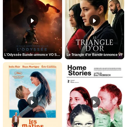
L'Odyssée Bande-annonce VO STFR
Le Triangle d'or Bande-annonce VF