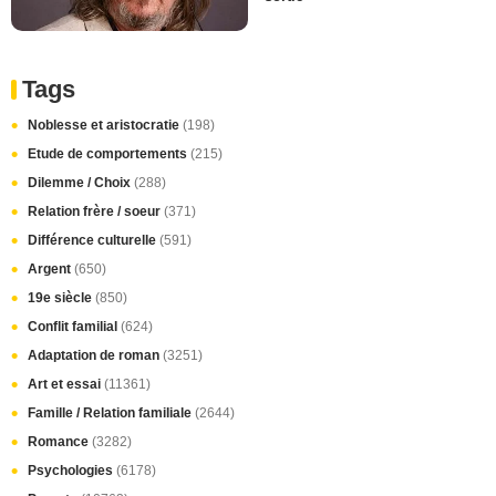
Tags
Noblesse et aristocratie
(198)
Etude de comportements
(215)
Dilemme / Choix
(288)
Relation frère / soeur
(371)
Différence culturelle
(591)
Argent
(650)
19e siècle
(850)
Conflit familial
(624)
Adaptation de roman
(3251)
Art et essai
(11361)
Famille / Relation familiale
(2644)
Romance
(3282)
Psychologies
(6178)