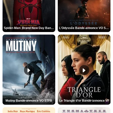
Spider-Man: Brand New Day Bande-annonce VO STFR
L'Odyssée Bande-annonce VO STFR
Mutiny Bande-annonce VO STFR
Le Triangle d'or Bande-annonce VF