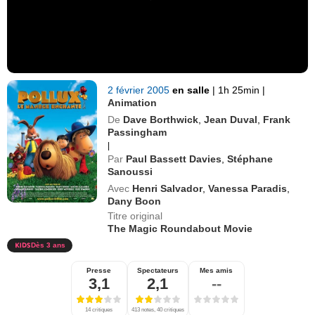
2 février 2005
en salle
|
1h 25min
|
Animation
De
Dave Borthwick
,
Jean Duval
,
Frank
Passingham
|
Par
Paul Bassett Davies
,
Stéphane
Sanoussi
Avec
Henri Salvador
,
Vanessa Paradis
,
Dany Boon
Titre original
The Magic Roundabout Movie
Dès 3 ans
Presse
Spectateurs
Mes amis
3,1
2,1
--
14 critiques
413 notes, 40 critiques