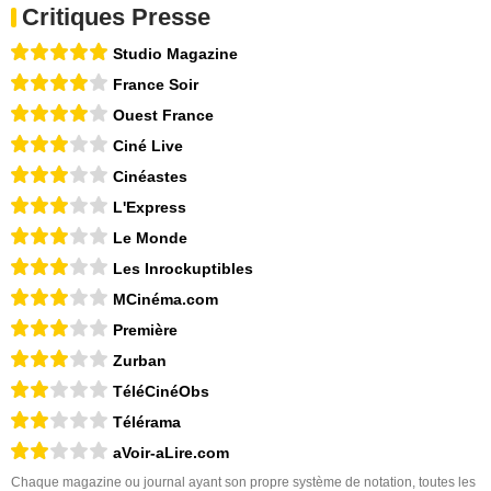
Critiques Presse
Studio Magazine
France Soir
Ouest France
Ciné Live
Cinéastes
L'Express
Le Monde
Les Inrockuptibles
MCinéma.com
Première
Zurban
TéléCinéObs
Télérama
aVoir-aLire.com
Chaque magazine ou journal ayant son propre système de notation, toutes les