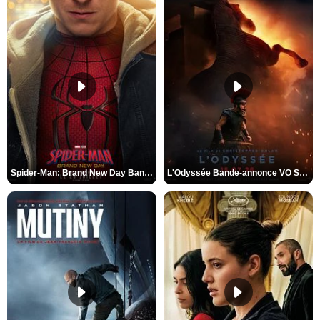
Spider-Man: Brand New Day Bande-annonce VO STFR
L'Odyssée Bande-annonce VO STFR