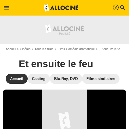
profil
menu
search
Accueil
Cinéma
Tous les films
Films Comédie dramatique
Et ensuite le feu de Fabio Carpi
Et ensuite le feu
Accueil
Casting
Blu-Ray, DVD
Films similaires