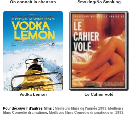
On connaît la chanson
Smoking/No Smoking
Vodka Lemon
Le Cahier volé
Pour découvrir d'autres films :
Meilleurs films de l'année 1993
,
Meilleurs
films Comédie dramatique
,
Meilleurs films Comédie dramatique en 1993
.