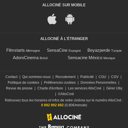
ALLOCINÉ SUR MOBILE
ALLOCINÉ À L'ÉTRANGER
Filmstarts
SensaCine
Beyazperde
Allemagne
Espagne
Turquie
AdoroCinema
Sensacine México
Brésil
Mexique
Contact
|
Qui sommes-nous
|
Recrutement
|
Publicité
|
CGU
|
CGV
|
Politique de cookies
|
Préférences cookies
|
Données Personnelles
|
Revue de presse
|
Charte d'écriture
|
Les services AlloCiné
|
Gérer Utiq
|
©AlloCiné
Retrouvez tous les horaires et infos de votre cinéma sur le numéro AlloCiné :
0 892 892 892
(0,90€/minute)