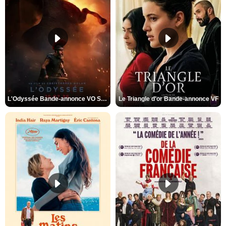
L'Odyssée Bande-annonce VO STFR
Le Triangle d'or Bande-annonce VF