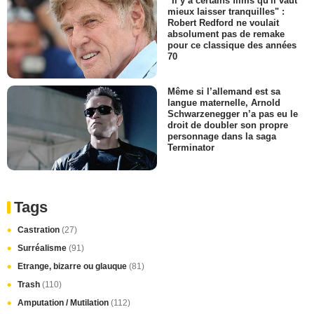
"Il y a certains films qu'il vaut
mieux laisser tranquilles" :
Robert Redford ne voulait
absolument pas de remake
pour ce classique des années
70
Même si l’allemand est sa
langue maternelle, Arnold
Schwarzenegger n’a pas eu le
droit de doubler son propre
personnage dans la saga
Terminator
Tags
Castration
(27)
Surréalisme
(91)
Etrange, bizarre ou glauque
(81)
Trash
(110)
Amputation / Mutilation
(112)