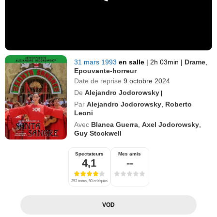
31 mars 1993
en salle
|
2h 03min
|
Drame
,
Epouvante-horreur
Date de reprise
9 octobre 2024
De
Alejandro Jodorowsky
|
Par
Alejandro Jodorowsky
,
Roberto
Leoni
Avec
Blanca Guerra
,
Axel Jodorowsky
,
Guy Stockwell
Spectateurs
Mes amis
4,1
--
353 notes, 50 critiques
VOD