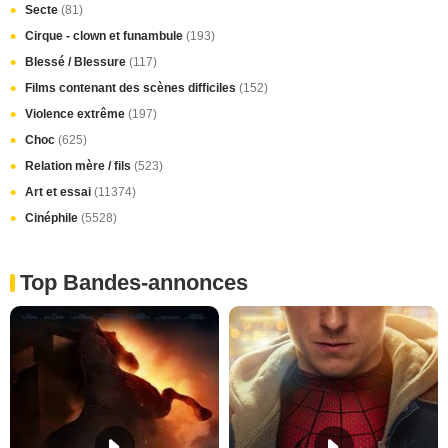
Secte
(81)
Cirque - clown et funambule
(193)
Blessé / Blessure
(117)
Films contenant des scènes difficiles
(152)
Violence extrême
(197)
Choc
(625)
Relation mère / fils
(523)
Art et essai
(11374)
Cinéphile
(5528)
Top Bandes-annonces