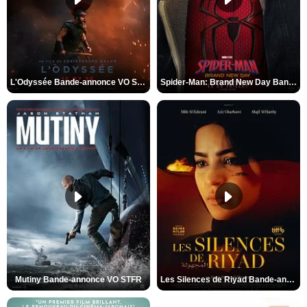
L'Odyssée Bande-annonce VO STFR
Spider-Man: Brand New Day Bande-annonce VO STFR
Mutiny Bande-annonce VO STFR
Les Silences de Riyad Bande-annonce VO STFR