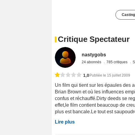
Casting
Critique Spectateur
nastygobs
24 abonnés
785 critiques
S
1,0
Publiée le 15 juillet 2009
Un film qui tient sur les épaules des 
Brian Brown et où les influences empi
confus et réchauffé.Dirty deeds se re
effet,le film contient beaucoup de creu
plus est bancale.Le tout est saupoudr
Lire plus