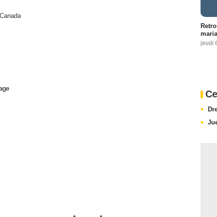
Canada
Retro
maria
jeudi 
age
Ce
Dr
Ju