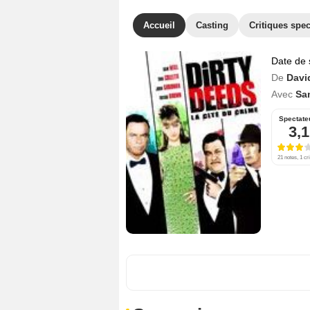
Accueil
Casting
Critiques spec
Date de 
De
Davi
Avec
Sam
Spectate
3,1
21 notes, 1 cri