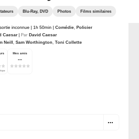
tateurs
Blu-Ray, DVD
Photos
Films similaires
sortie inconnue
|
1h 50min
|
Comédie
,
Policier
d Caesar
Par
David Caesar
|
 Neill
,
Sam Worthington
,
Toni Collette
urs
Mes amis
--
tique