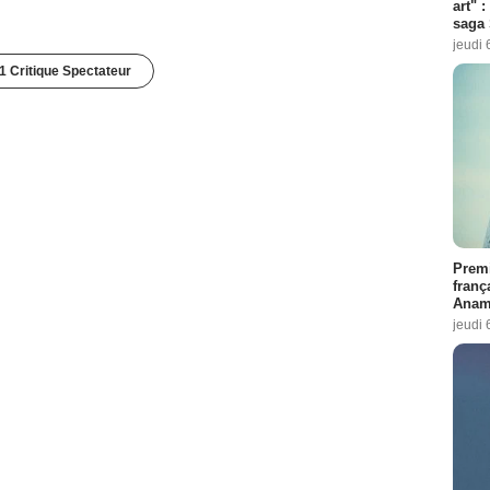
art" :
saga 
jeudi 
1 Critique Spectateur
Premi
franç
Anama
jeudi 