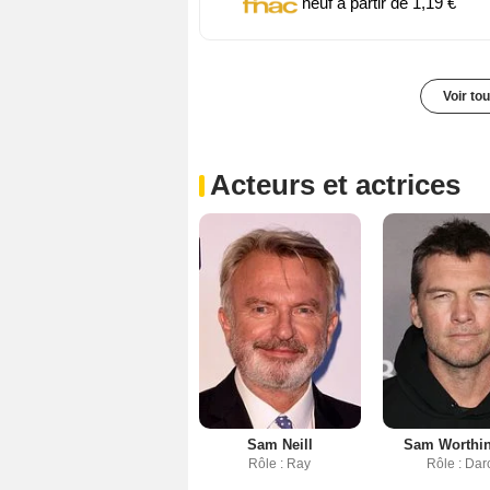
neuf à partir de 1,19 €
Voir to
Acteurs et actrices
Sam Neill
Sam Worthi
Rôle : Ray
Rôle : Dar