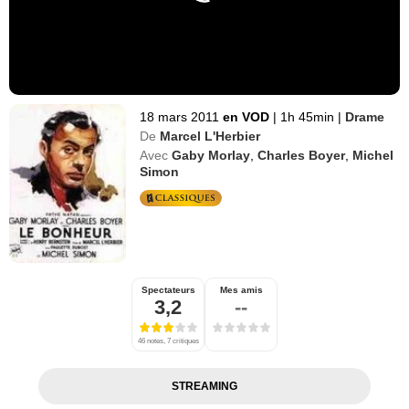
18 mars 2011
en VOD
|
1h 45min
|
Drame
De
Marcel L'Herbier
Avec
Gaby Morlay
,
Charles Boyer
,
Michel
Simon
Spectateurs
Mes amis
3,2
--
46 notes, 7 critiques
STREAMING