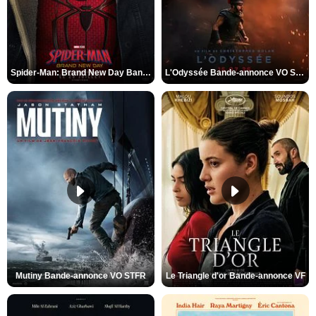
Spider-Man: Brand New Day Bande-annonce VO STFR
L'Odyssée Bande-annonce VO STFR
Mutiny Bande-annonce VO STFR
Le Triangle d'or Bande-annonce VF