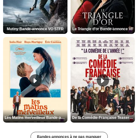
Mutiny Bande-annonce VO STFR
Le Triangle d'or Bande-annonce VF
Les Matins merveilleux Bande-annonce VF
De la Comédie-Française Teaser VF
Bandes-annonces à ne pas manquer