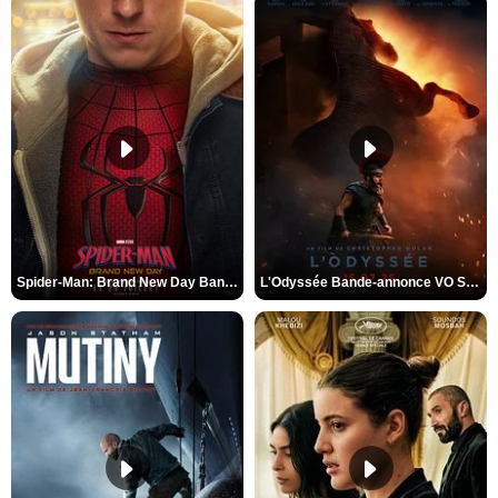
Spider-Man: Brand New Day Bande-annonce VO STFR
L'Odyssée Bande-annonce VO STFR