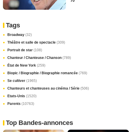
70
Tags
Broadway
(32)
Théâtre et salle de spectacle
(309)
Portrait de star
(108)
Chanteur / Chanteuse / Chanson
(789)
État de New York
(259)
Biopic / Biographie / Biographie romancée
(769)
Se cultiver
(1965)
Chanteurs et chanteuses au cinéma / Série
(506)
Etats-Unis
(1520)
Parents
(10763)
Top Bandes-annonces