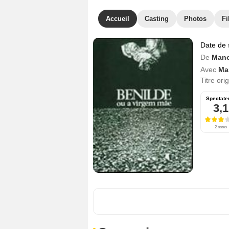
Accueil
Casting
Photos
Fi
Date de 
De
Mano
Avec
Ma
Titre ori
Spectate
3,1
2 notes