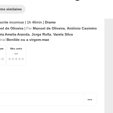
lms similaires
sortie inconnue
|
1h 46min
|
Drame
el de Oliveira
Par
Manoel de Oliveira
,
António Casimiro
|
ria Amelia Aranda
,
Jorge Rolla
,
Varela Silva
ginal
Benilde ou a virgem-mae
urs
Mes amis
--