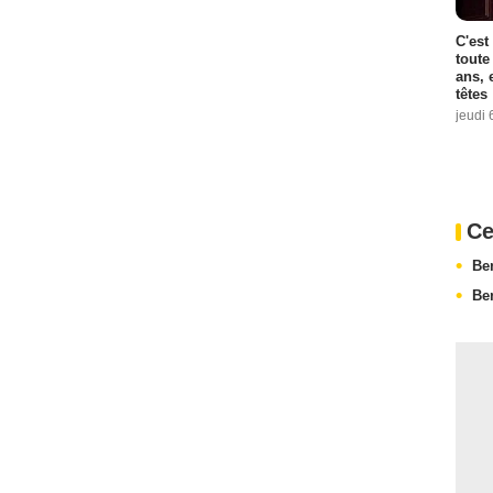
C'est
toute
ans, 
têtes
jeudi 
Ce
Be
Be