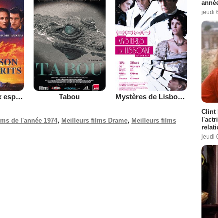
année
jeudi 
La Maison aux esprits
Tabou
Mystères de Lisbonne
Clint
l'act
ilms de l'année 1974
,
Meilleurs films Drame
,
Meilleurs films
relat
jeudi 