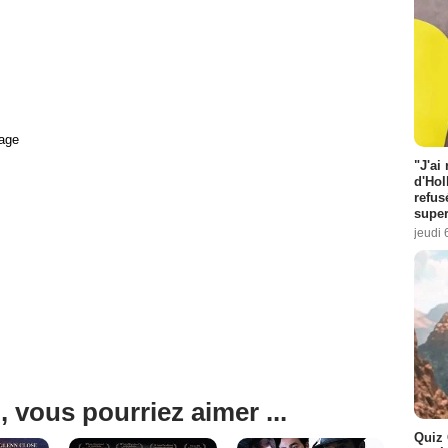
age
"J'ai
d'Hol
refus
super
jeudi 
, vous pourriez aimer ...
Quiz 