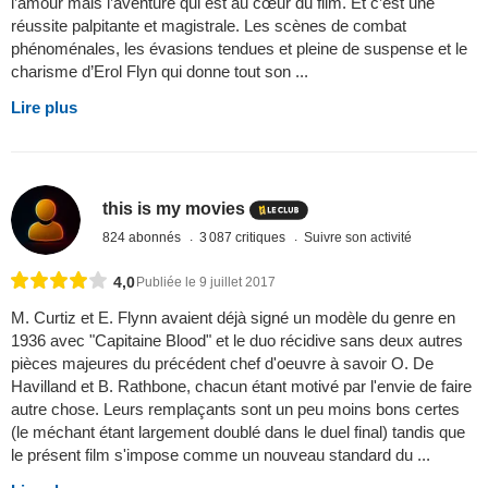
l’amour mais l’aventure qui est au cœur du film. Et c’est une
réussite palpitante et magistrale. Les scènes de combat
phénoménales, les évasions tendues et pleine de suspense et le
charisme d’Erol Flyn qui donne tout son ...
Lire plus
this is my movies
824 abonnés
3 087 critiques
Suivre son activité
4,0
Publiée le 9 juillet 2017
M. Curtiz et E. Flynn avaient déjà signé un modèle du genre en
1936 avec "Capitaine Blood" et le duo récidive sans deux autres
pièces majeures du précédent chef d'oeuvre à savoir O. De
Havilland et B. Rathbone, chacun étant motivé par l'envie de faire
autre chose. Leurs remplaçants sont un peu moins bons certes
(le méchant étant largement doublé dans le duel final) tandis que
le présent film s'impose comme un nouveau standard du ...