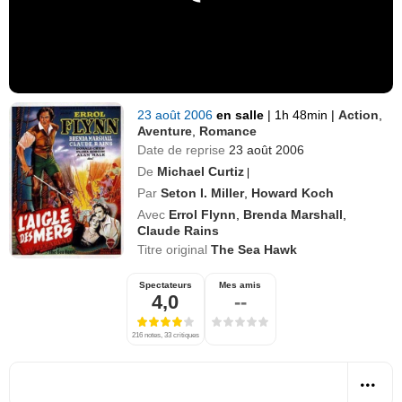
23 août 2006
en salle
|
1h 48min
|
Action
,
Aventure
,
Romance
Date de reprise
23 août 2006
De
Michael Curtiz
|
Par
Seton I. Miller
,
Howard Koch
Avec
Errol Flynn
,
Brenda Marshall
,
Claude Rains
Titre original
The Sea Hawk
Spectateurs
Mes amis
4,0
--
216 notes, 33 critiques