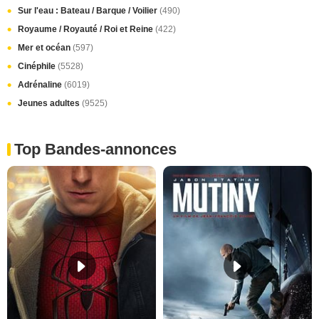
Sur l'eau : Bateau / Barque / Voilier
(490)
Royaume / Royauté / Roi et Reine
(422)
Mer et océan
(597)
Cinéphile
(5528)
Adrénaline
(6019)
Jeunes adultes
(9525)
Top Bandes-annonces