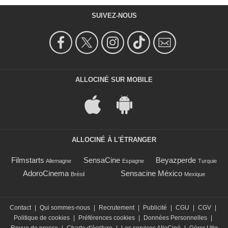
SUIVEZ-NOUS
ALLOCINÉ SUR MOBILE
ALLOCINÉ À L'ÉTRANGER
Filmstarts
SensaCine
Beyazperde
Allemagne
Espagne
Turquie
AdoroCinema
Sensacine México
Brésil
Mexique
Contact
|
Qui sommes-nous
|
Recrutement
|
Publicité
|
CGU
|
CGV
|
Politique de cookies
|
Préférences cookies
|
Données Personnelles
|
Revue de presse
|
Charte d'écriture
|
Les services AlloCiné
|
Gérer Utiq