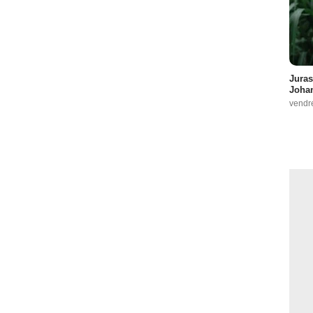
Juras
Johan
vendr