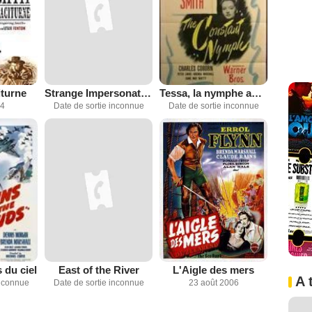
iturne
Strange Impersonation
Tessa, la nymphe au coeur fidèle
04
Date de sortie inconnue
Date de sortie inconnue
 du ciel
East of the River
L'Aigle des mers
A 
inconnue
Date de sortie inconnue
23 août 2006