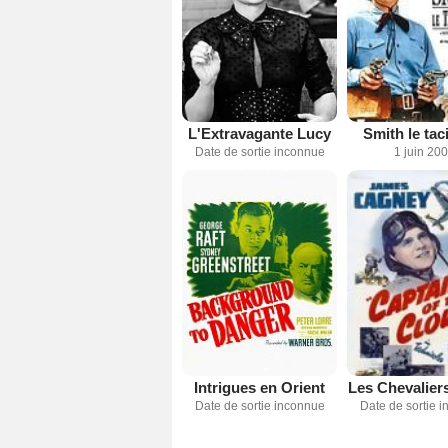
L'Extravagante Lucy
Smith le tac
Date de sortie inconnue
1 juin 20
Intrigues en Orient
Les Chevaliers
Date de sortie inconnue
Date de sortie 