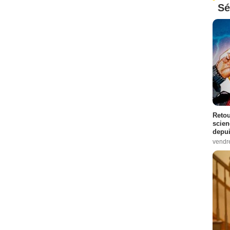
Sé
Retou
scien
depui
vendr