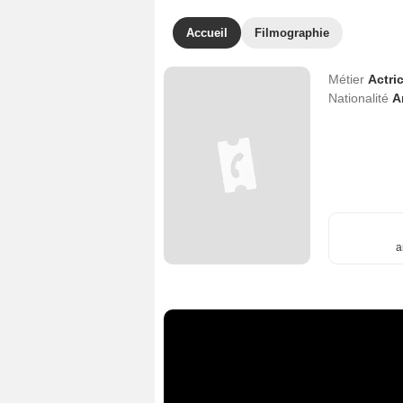
Accueil
Filmographie
Métier
Actri
Nationalité
A
a