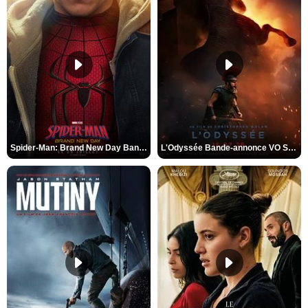
Spider-Man: Brand New Day Bande-annonce VO STFR
L'Odyssée Bande-annonce VO STFR