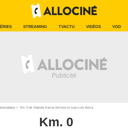
ÉRIES
STREAMING
TVACTU
VIDÉOS
VOD
dramatique
Km. 0 de Yolanda Garcia Serrano et Juan Luis Iborra
Km. 0