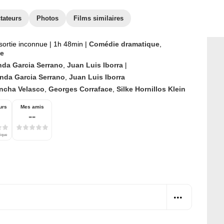
tateurs
Photos
Films similaires
sortie inconnue
|
1h 48min
|
Comédie dramatique
,
e
nda Garcia Serrano
,
Juan Luis Iborra
|
nda Garcia Serrano
,
Juan Luis Iborra
ncha Velasco
,
Georges Corraface
,
Silke Hornillos Klein
urs
Mes amis
--
tique