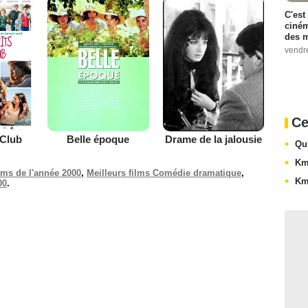
C'est
ciném
des m
vendr
Ce
 Club
Belle époque
Drame de la jalousie
Qu
Km
ilms de l'année 2000
,
Meilleurs films Comédie dramatique
,
Km
00
.