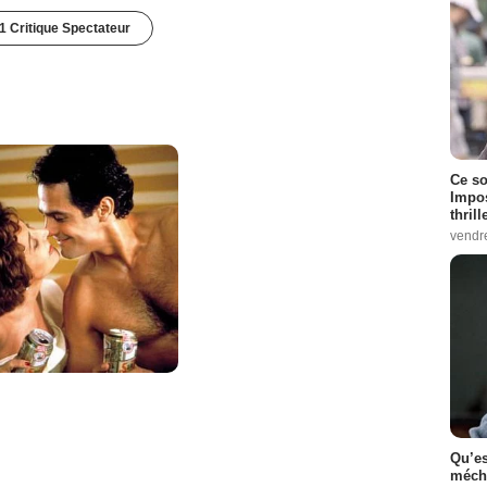
1 Critique Spectateur
Ce so
Impos
thrill
vendr
Qu’es
méch