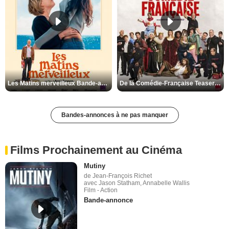
Les Matins merveilleux Bande-annonce VF
De la Comédie-Française Teaser VF
Bandes-annonces à ne pas manquer
Films Prochainement au Cinéma
Mutiny
de Jean-François Richet
avec Jason Statham, Annabelle Wallis
Film - Action
Bande-annonce