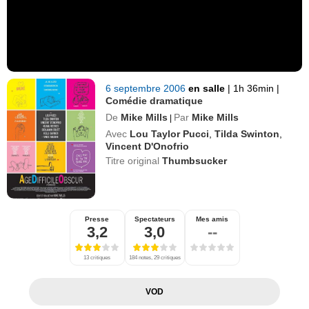
6 septembre 2006
en salle
|
1h 36min
|
Comédie dramatique
De
Mike Mills
Par
Mike Mills
|
Avec
Lou Taylor Pucci
,
Tilda Swinton
,
Vincent D'Onofrio
Titre original
Thumbsucker
Presse
Spectateurs
Mes amis
3,2
3,0
--
13 critiques
184 notes, 29 critiques
VOD