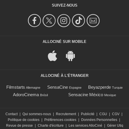
SUIVEZ-NOUS
ALLOCINÉ SUR MOBILE
ALLOCINÉ À L'ÉTRANGER
Filmstarts
SensaCine
Beyazperde
Allemagne
Espagne
Turquie
AdoroCinema
Sensacine México
Brésil
Mexique
Contact
|
Qui sommes-nous
|
Recrutement
|
Publicité
|
CGU
|
CGV
|
Politique de cookies
|
Préférences cookies
|
Données Personnelles
|
Revue de presse
|
Charte d'écriture
|
Les services AlloCiné
|
Gérer Utiq