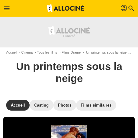
profil
menu
search
Accueil
Cinéma
Tous les films
Films Drame
Un printemps sous la neige de Daniel Petrie
Un printemps sous la
neige
Accueil
Casting
Photos
Films similaires