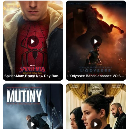
Spider-Man: Brand New Day Bande-annonce VO STFR
L'Odyssée Bande-annonce VO STFR