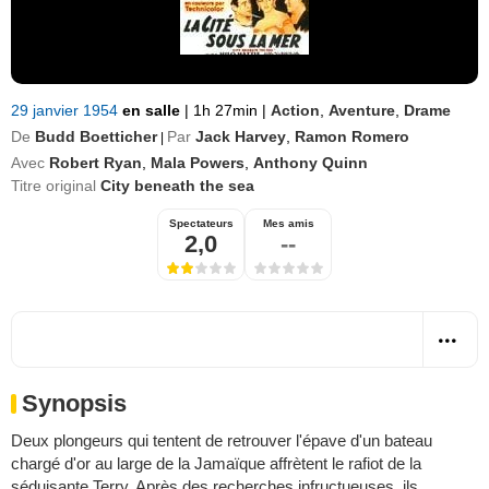
29 janvier 1954
en salle
|
1h 27min
|
Action
,
Aventure
,
Drame
De
Budd Boetticher
Par
Jack Harvey
,
Ramon Romero
|
Avec
Robert Ryan
,
Mala Powers
,
Anthony Quinn
Titre original
City beneath the sea
Spectateurs
Mes amis
2,0
--
Synopsis
Deux plongeurs qui tentent de retrouver l'épave d'un bateau
chargé d'or au large de la Jamaïque affrètent le rafiot de la
séduisante Terry. Après des recherches infructueuses, ils