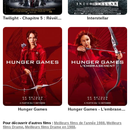
Twilight - Chapitre 5 : Révélation 2e partie
Interstellar
Hunger Games
Hunger Games - L'embrasement
Pour découvrir d'autres films :
Meilleurs films de l'année 1988
,
Meilleurs
films Drame
,
Meilleurs films Drame en 1988
.