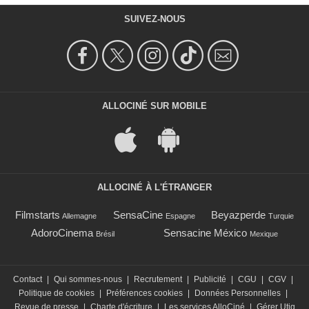
SUIVEZ-NOUS
ALLOCINÉ SUR MOBILE
ALLOCINÉ À L'ÉTRANGER
Filmstarts
SensaCine
Beyazperde
Allemagne
Espagne
Turquie
AdoroCinema
Sensacine México
Brésil
Mexique
Contact
|
Qui sommes-nous
|
Recrutement
|
Publicité
|
CGU
|
CGV
|
Politique de cookies
|
Préférences cookies
|
Données Personnelles
|
Revue de presse
|
Charte d'écriture
|
Les services AlloCiné
|
Gérer Utiq