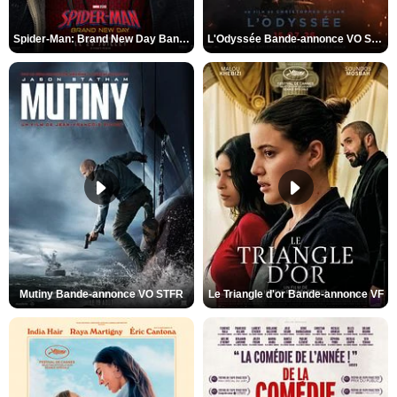
Spider-Man: Brand New Day Bande-annonce VO STFR
L'Odyssée Bande-annonce VO STFR
Mutiny Bande-annonce VO STFR
Le Triangle d'or Bande-annonce VF