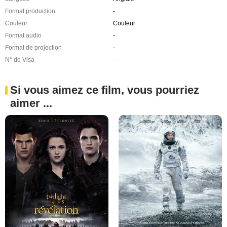
Format production
-
Couleur
Couleur
Format audio
-
Format de projection
-
N° de Visa
-
Si vous aimez ce film, vous pourriez
aimer ...