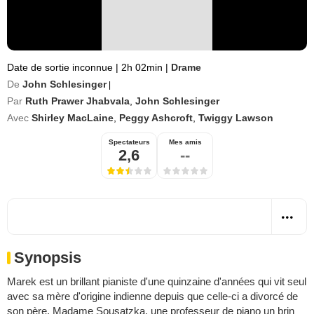
Date de sortie inconnue
|
2h 02min
|
Drame
De
John Schlesinger
|
Par
Ruth Prawer Jhabvala
,
John Schlesinger
Avec
Shirley MacLaine
,
Peggy Ashcroft
,
Twiggy Lawson
Spectateurs
Mes amis
2,6
--
Synopsis
Marek est un brillant pianiste d'une quinzaine d'années qui vit seul
avec sa mère d'origine indienne depuis que celle-ci a divorcé de
son père. Madame Sousatzka, une professeur de piano un brin