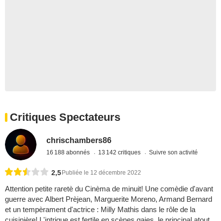
Critiques Spectateurs
chrischambers86
16 188 abonnés
13 142 critiques
Suivre son activité
2,5
Publiée le 12 décembre 2022
Attention petite raretè du Cinèma de minuit! Une comèdie d'avant
guerre avec Albert Prèjean, Marguerite Moreno, Armand Bernard
et un tempèrament d'actrice : Milly Mathis dans le rôle de la
cuisinière! L'intrigue est fertile en scènes gaies, le principal atout