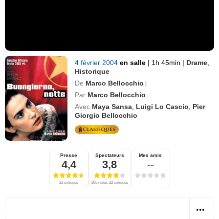
4 février 2004
en salle
|
1h 45min
|
Drame
,
Historique
De
Marco Bellocchio
|
Par
Marco Bellocchio
Avec
Maya Sansa
,
Luigi Lo Cascio
,
Pier
Giorgio Bellocchio
Presse
Spectateurs
Mes amis
4,4
3,8
--
22 critiques
205 notes, 22 critiques