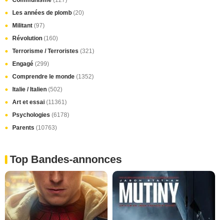
Communisme
(127)
Les années de plomb
(20)
Militant
(97)
Révolution
(160)
Terrorisme / Terroristes
(321)
Engagé
(299)
Comprendre le monde
(1352)
Italie / Italien
(502)
Art et essai
(11361)
Psychologies
(6178)
Parents
(10763)
Top Bandes-annonces